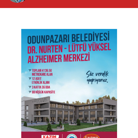
SON İŞ İLANLARI
Tüm ilanları incele →