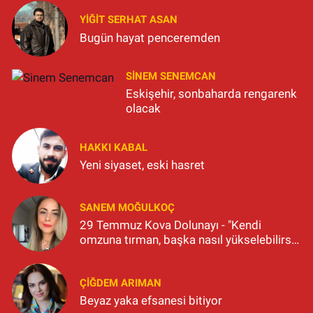
YIĞIT SERHAT ASAN
Bugün hayat penceremden
SINEM SENEMCAN
Eskişehir, sonbaharda rengarenk
olacak
HAKKI KABAL
Yeni siyaset, eski hasret
SANEM MOĞULKOÇ
29 Temmuz Kova Dolunayı - "Kendi
omzuna tırman, başka nasıl yükselebilirsin
ki?"
ÇIĞDEM ARIMAN
Beyaz yaka efsanesi bitiyor