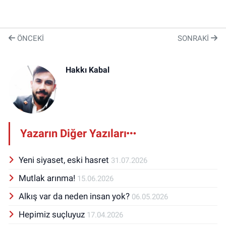
ÖNCEKI
SONRAKI
Hakkı Kabal
Yazarın Diğer Yazıları
Yeni siyaset, eski hasret
31.07.2026
Mutlak arınma!
15.06.2026
Alkış var da neden insan yok?
06.05.2026
Hepimiz suçluyuz
17.04.2026