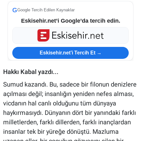
G
Google Tercih Edilen Kaynaklar
ESKİŞEHİR NÖBETÇİ ECZANELER
Eskisehir.net’i Google’da tercih edin.
Eskişehir Haber İçerikleri
Eskişehir Hava Durumu
Eskisehir.net’i Tercih Et →
Eskişehir Tramvay Saatleri
Hakkı Kabal yazdı...
Eskişehir Otobüs Saatleri
Sumud kazandı. Bu, sadece bir filonun denizlere
açılması değil; insanlığın yeniden nefes alması,
vicdanın hal canlı olduğunu tüm dünyaya
haykırmasıydı. Dünyanın dört bir yanındaki farklı
milletlerden, farklı dillerden, farklı inançlardan
insanlar tek bir yüreğe dönüştü. Mazluma