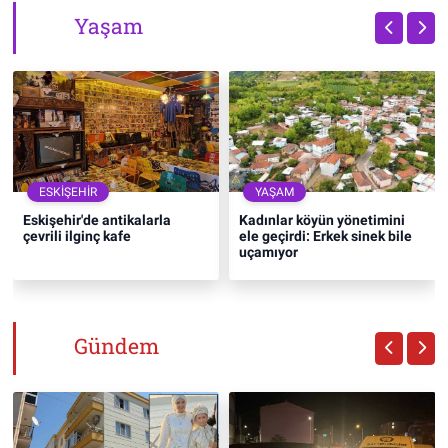
Yaşam
ESKIŞEHIR
YAŞAM
Eskişehir'de antikalarla
Kadınlar köyün yönetimini
çevrili ilginç kafe
ele geçirdi: Erkek sinek bile
uçamıyor
Gündem