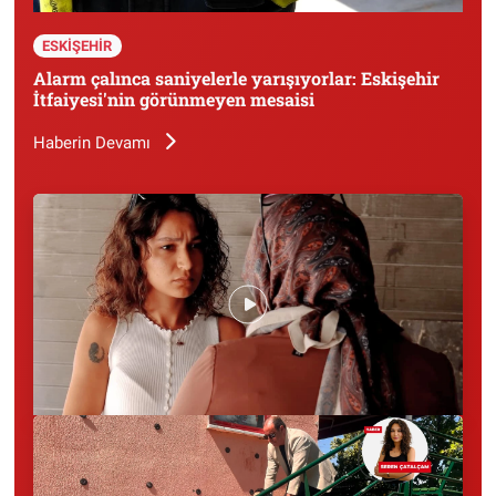
ESKİŞEHİR
Alarm çalınca saniyelerle yarışıyorlar: Eskişehir
İtfaiyesi'nin görünmeyen mesaisi
Haberin Devamı