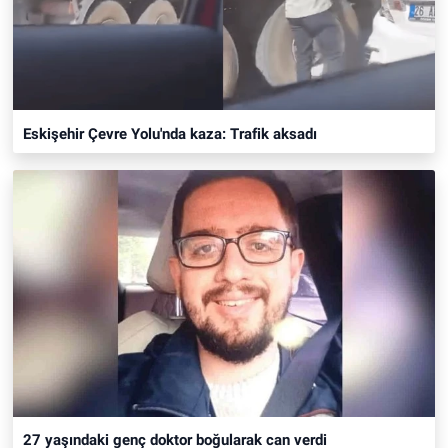
Eskişehir Çevre Yolu'nda kaza: Trafik aksadı
27 yaşındaki genç doktor boğularak can verdi