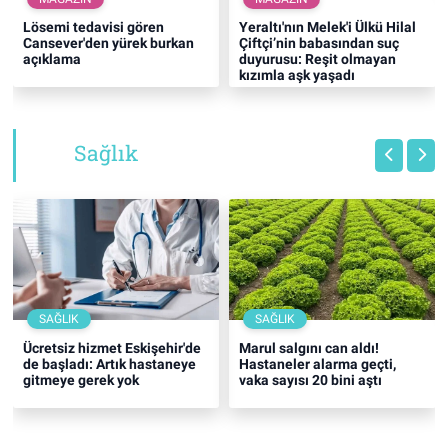
Lösemi tedavisi gören
Yeraltı'nın Melek'i Ülkü Hilal
Cansever'den yürek burkan
Çiftçi’nin babasından suç
açıklama
duyurusu: Reşit olmayan
kızımla aşk yaşadı
Sağlık
SAĞLIK
SAĞLIK
Ücretsiz hizmet Eskişehir'de
Marul salgını can aldı!
de başladı: Artık hastaneye
Hastaneler alarma geçti,
gitmeye gerek yok
vaka sayısı 20 bini aştı