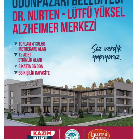
ESKİŞEHİR NÖBETÇİ ECZANELER
Eskişehir Haber İçerikleri
Eskişehir Hava Durumu
Eskişehir Tramvay Saatleri
Eskişehir Otobüs Saatleri