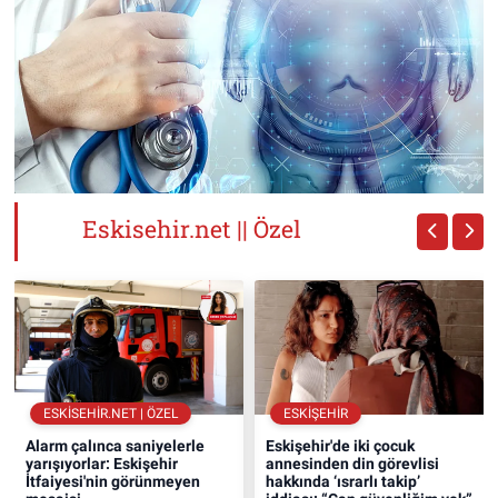
Eskisehir.net || Özel
ESKISEHIR.NET | ÖZEL
ESKIŞEHIR
Alarm çalınca saniyelerle
Eskişehir'de iki çocuk
yarışıyorlar: Eskişehir
annesinden din görevlisi
İtfaiyesi'nin görünmeyen
hakkında ‘ısrarlı takip’