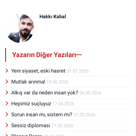
Hakkı Kabal
Yazarın Diğer Yazıları
Yeni siyaset, eski hasret
31.07.2026
Mutlak arınma!
15.06.2026
Alkış var da neden insan yok?
06.05.2026
Hepimiz suçluyuz
17.04.2026
Sorun insan mı, sistem mi?
31.03.2026
Sessiz diplomasi
11.02.2026