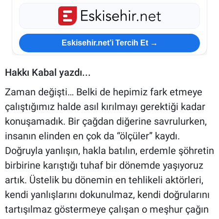
ESKİŞEHİR NÖBETÇİ ECZANELER
Eskişehir Haber İçerikleri
Eskisehir.net’i Tercih Et →
Eskişehir Hava Durumu
Hakkı Kabal yazdı...
Zaman değişti… Belki de hepimiz fark etmeye
Eskişehir Tramvay Saatleri
çalıştığımız halde asıl kırılmayı gerektiği kadar
Eskişehir Otobüs Saatleri
konuşamadık. Bir çağdan diğerine savrulurken,
insanın elinden en çok da “ölçüler” kaydı.
Doğruyla yanlışın, hakla batılın, erdemle şöhretin
birbirine karıştığı tuhaf bir dönemde yaşıyoruz
artık. Üstelik bu dönemin en tehlikeli aktörleri,
kendi yanlışlarını dokunulmaz, kendi doğrularını
tartışılmaz göstermeye çalışan o meşhur çağın