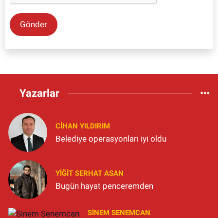
Gönder
Yazarlar
CIHAN YILDIRIM
Belediye operasyonları iyi oldu
YIĞIT SERHAT ASAN
Bugün hayat penceremden
SINEM SENEMCAN