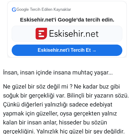
G
Google Tercih Edilen Kaynaklar
ESKİŞEHİR NÖBETÇİ ECZANELER
Eskisehir.net’i Google’da tercih edin.
Eskişehir Haber İçerikleri
Eskişehir Hava Durumu
Eskisehir.net’i Tercih Et →
Eskişehir Tramvay Saatleri
Eskişehir Otobüs Saatleri
İnsan, insan içinde insana muhtaç yaşar...
Ne güzel bir söz değil mi ? Ne kadar buz gibi
soğuk bir gerçekliği var. Bilinçli bir yazarın sözü.
Çünkü diğerleri yalnızlığı sadece edebiyat
yapmak için güzeller, oysa gerçekten yalnız
kalan bir insan anlar, hisseder bu sözün
gerçekliğini. Yalnızlık hiç güzel bir şey değildir.