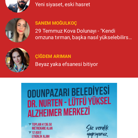
Yeni siyaset, eski hasret
SANEM MOĞULKOÇ
29 Temmuz Kova Dolunayı - "Kendi
omzuna tırman, başka nasıl yükselebilirsin
ki?"
ÇIĞDEM ARIMAN
Beyaz yaka efsanesi bitiyor