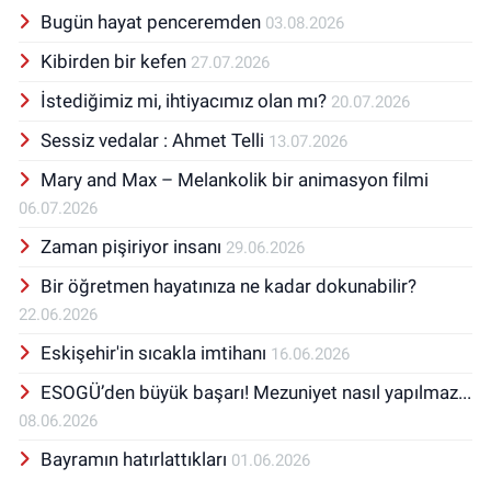
Bugün hayat penceremden
03.08.2026
Kibirden bir kefen
27.07.2026
İstediğimiz mi, ihtiyacımız olan mı?
20.07.2026
Sessiz vedalar : Ahmet Telli
13.07.2026
Mary and Max – Melankolik bir animasyon filmi
06.07.2026
Zaman pişiriyor insanı
29.06.2026
Bir öğretmen hayatınıza ne kadar dokunabilir?
22.06.2026
Eskişehir'in sıcakla imtihanı
16.06.2026
ESOGÜ’den büyük başarı! Mezuniyet nasıl yapılmaz...
08.06.2026
Bayramın hatırlattıkları
01.06.2026