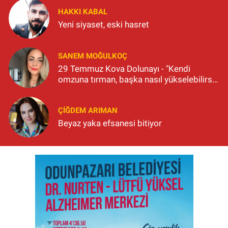
HAKKI KABAL
Yeni siyaset, eski hasret
SANEM MOĞULKOÇ
29 Temmuz Kova Dolunayı - "Kendi
omzuna tırman, başka nasıl yükselebilirsin
ki?"
ÇIĞDEM ARIMAN
Beyaz yaka efsanesi bitiyor