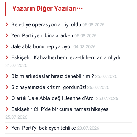
Yazarın Diğer Yazıları
Belediye operasyonları iyi oldu
05.08.2026
Yeni Parti yeni bina ararken
05.08.2026
Jale abla bunu hep yapıyor
04.08.2026
Eskişehir Kahvaltısı hem lezzetli hem anlamlıydı
31.07.2026
Bizim arkadaşlar hırsız denebilir mi?
26.07.2026
Siz hayatınızda kriz mi gördünüz!
26.07.2026
O artık ‘Jale Abla’ değil Jeanne d'Arc!
25.07.2026
Eskişehir CHP’de bir cuma namazı hikayesi
25.07.2026
Yeni Parti’yi bekleyen tehlike
23.07.2026