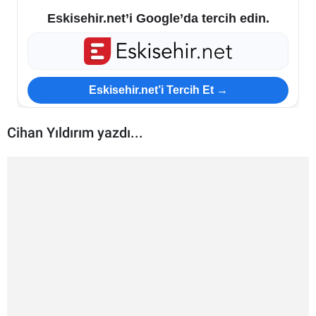
Eskisehir.net’i Google’da tercih edin.
ESKİŞEHİR NÖBETÇİ ECZANELER
Eskişehir Haber İçerikleri
Eskisehir.net’i Tercih Et →
Eskişehir Hava Durumu
Cihan Yıldırım yazdı...
Eskişehir Tramvay Saatleri
Eskişehir Otobüs Saatleri