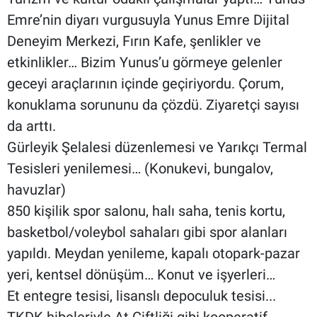
Emre’nin diyarı vurgusuyla Yunus Emre Dijital
Deneyim Merkezi, Fırın Kafe, şenlikler ve
etkinlikler… Bizim Yunus’u görmeye gelenler
geceyi araçlarının içinde geçiriyordu. Çorum,
konuklama sorununu da çözdü. Ziyaretçi sayısı
da arttı.
Gürleyik Şelalesi düzenlemesi ve Yarıkçı Termal
Tesisleri yenilemesi… (Konukevi, bungalov,
havuzlar)
850 kişilik spor salonu, halı saha, tenis kortu,
basketbol/voleybol sahaları gibi spor alanları
yapıldı. Meydan yenileme, kapalı otopark-pazar
yeri, kentsel dönüşüm… Konut ve işyerleri…
Et entegre tesisi, lisanslı depoculuk tesisi...
TKDK hibeleriyle At Çiftliği gibi kooperatif