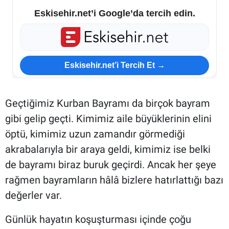
Eskisehir.net’i Google’da tercih edin.
ESKİŞEHİR NÖBETÇİ ECZANELER
Eskişehir Haber İçerikleri
Eskisehir.net’i Tercih Et →
Eskişehir Hava Durumu
Eskişehir Tramvay Saatleri
Geçtiğimiz Kurban Bayramı da birçok bayram
gibi gelip geçti. Kimimiz aile büyüklerinin elini
Eskişehir Otobüs Saatleri
öptü, kimimiz uzun zamandır görmediği
akrabalarıyla bir araya geldi, kimimiz ise belki
de bayramı biraz buruk geçirdi. Ancak her şeye
rağmen bayramların hâlâ bizlere hatırlattığı bazı
değerler var.
Günlük hayatın koşuşturması içinde çoğu