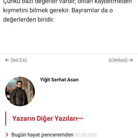
Çünkü bazı değerler vardır; onları kaybetmeden
kıymetini bilmek gerekir. Bayramlar da o
değerlerden biridir.
ÖNCEKI
SONRAKI
Yiğit Serhat Asan
Yazarın Diğer Yazıları
Bugün hayat penceremden
03.08.2026