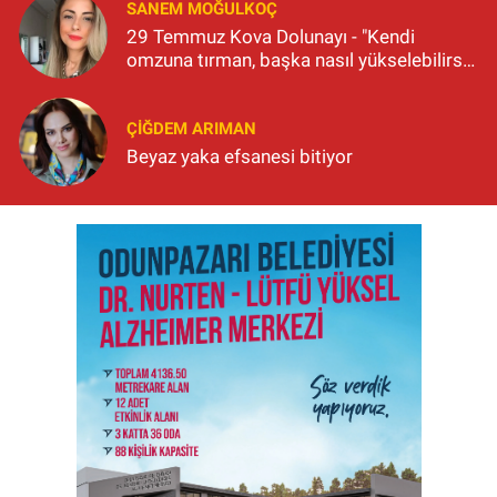
SANEM MOĞULKOÇ
29 Temmuz Kova Dolunayı - "Kendi
omzuna tırman, başka nasıl yükselebilirsin
ki?"
ÇIĞDEM ARIMAN
Beyaz yaka efsanesi bitiyor