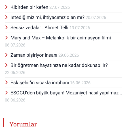
Kibirden bir kefen
27.07.2026
İstediğimiz mi, ihtiyacımız olan mı?
20.07.2026
Sessiz vedalar : Ahmet Telli
13.07.2026
Mary and Max – Melankolik bir animasyon filmi
06.07.2026
Zaman pişiriyor insanı
29.06.2026
Bir öğretmen hayatınıza ne kadar dokunabilir?
22.06.2026
Eskişehir'in sıcakla imtihanı
16.06.2026
ESOGÜ’den büyük başarı! Mezuniyet nasıl yapılmaz...
08.06.2026
Yorumlar