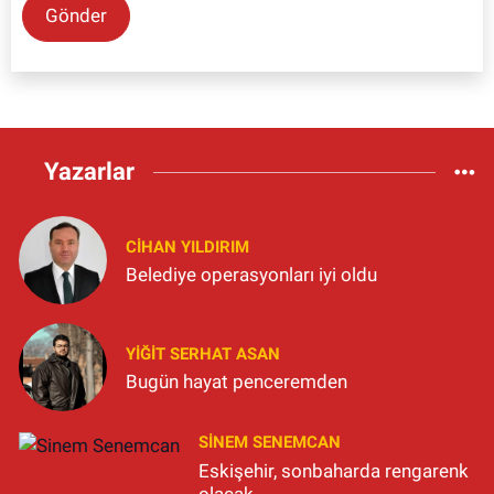
Gönder
Yazarlar
CIHAN YILDIRIM
Belediye operasyonları iyi oldu
YIĞIT SERHAT ASAN
Bugün hayat penceremden
SINEM SENEMCAN
Eskişehir, sonbaharda rengarenk
olacak