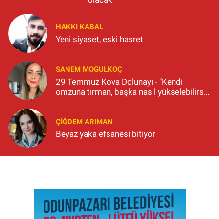
HAKKI KABAL
Yeni siyaset, eski hasret
SANEM MOĞULKOÇ
29 Temmuz Kova Dolunayı - "Kendi
omzuna tırman, başka nasıl yükselebilirsin
ki?"
ÇIĞDEM ARIMAN
Beyaz yaka efsanesi bitiyor
SON İŞ İLANLARI
Tüm ilanları incele →