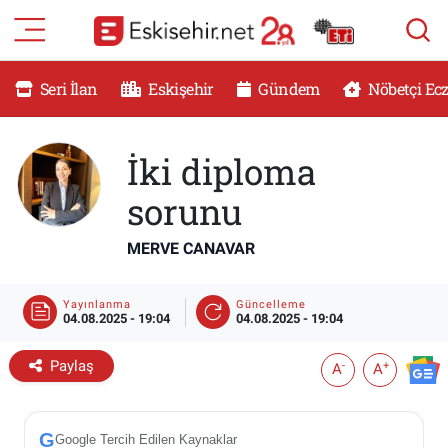
RESMİ İLANLAR
Eskişehir Nöbetçi Eczaneler
Seri İlan
Eskişehir
Gündem
Nöbetçi Ec
GÜNDEM
Eskişehir Hava Durumu
İki diploma
DÜNYA
Eskişehir Namaz Vakitleri
sorunu
SAĞLIK
Eskişehir Trafik Yoğunluk Haritası
MERVE CANAVAR
MAGAZİN
Süper Lig Puan Durumu ve Fikstür
Yayınlanma
Güncelleme
04.08.2025 - 19:04
04.08.2025 - 19:04
KADIN
Tüm Manşetler
Paylaş
-
+
A
A
TEKNOLOJİ
Son Dakika Haberleri
YEMEK
Haber Arşivi
G
Google Tercih Edilen Kaynaklar