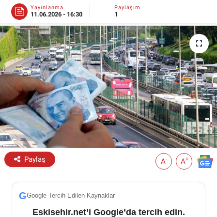
Yayınlanma
Paylaşım
11.06.2026 - 16:30
1
ESKİŞEHİR NÖBETÇİ ECZANELER
Eskişehir Haber İçerikleri
Eskişehir Hava Durumu
Eskişehir Tramvay Saatleri
Eskişehir Otobüs Saatleri
Paylaş
-
+
A
A
G
Google Tercih Edilen Kaynaklar
Eskisehir.net’i Google’da tercih edin.