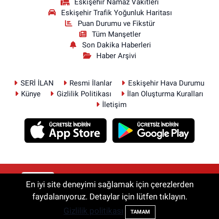
Eskişehir Namaz Vakitleri
Eskişehir Trafik Yoğunluk Haritası
Puan Durumu ve Fikstür
Tüm Manşetler
Son Dakika Haberleri
Haber Arşivi
SERİ İLAN
Resmi İlanlar
Eskişehir Hava Durumu
Künye
Gizlilik Politikası
İlan Oluşturma Kuralları
İletişim
RSS
Copyright © 2026. Her hakkı saklıdır.
En iyi site deneyimi sağlamak için çerezlerden
faydalanıyoruz. Detaylar için lütfen tıklayın.
Gizlilik politikası
Haber Yazılımı:
TE Bilişim
TAMAM