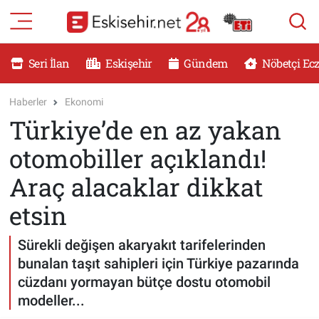
RESMİ İLANLAR
Eskişehir Nöbetçi Eczaneler
Seri İlan
Eskişehir
Gündem
Nöbetçi Ec
GÜNDEM
Eskişehir Hava Durumu
Haberler
Ekonomi
Türkiye’de en az yakan
DÜNYA
Eskişehir Namaz Vakitleri
otomobiller açıklandı!
SAĞLIK
Eskişehir Trafik Yoğunluk Haritası
Araç alacaklar dikkat
MAGAZİN
Süper Lig Puan Durumu ve Fikstür
etsin
KADIN
Tüm Manşetler
Sürekli değişen akaryakıt tarifelerinden
bunalan taşıt sahipleri için Türkiye pazarında
TEKNOLOJİ
Son Dakika Haberleri
cüzdanı yormayan bütçe dostu otomobil
modeller...
YEMEK
Haber Arşivi