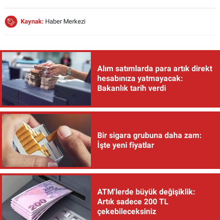
Kaynak:
Haber Merkezi
Alım satımlarda para artık direkt
hesabınıza yatmayacak:
Bakanlık tarih verdi
Bir sigara grubuna daha zam:
İşte yeni fiyatlar
ATM'lerde büyük değişiklik:
Artık sadece 200 TL
çekebileceksiniz