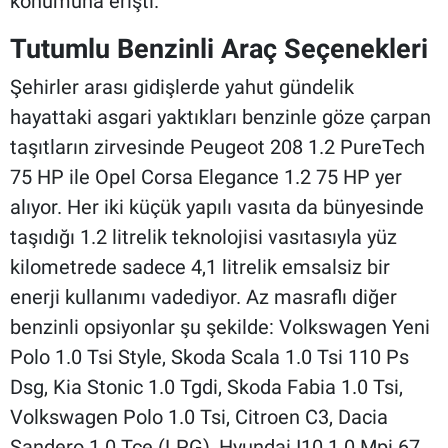
konumuna erişti.
Tutumlu Benzinli Araç Seçenekleri
Şehirler arası gidişlerde yahut gündelik
hayattaki asgari yaktıkları benzinle göze çarpan
taşıtların zirvesinde Peugeot 208 1.2 PureTech
75 HP ile Opel Corsa Elegance 1.2 75 HP yer
alıyor. Her iki küçük yapılı vasıta da bünyesinde
taşıdığı 1.2 litrelik teknolojisi vasıtasıyla yüz
kilometrede sadece 4,1 litrelik emsalsiz bir
enerji kullanımı vadediyor. Az masraflı diğer
benzinli opsiyonlar şu şekilde: Volkswagen Yeni
Polo 1.0 Tsi Style, Skoda Scala 1.0 Tsi 110 Ps
Dsg, Kia Stonic 1.0 Tgdi, Skoda Fabia 1.0 Tsi,
Volkswagen Polo 1.0 Tsi, Citroen C3, Dacia
Sandero 1.0 Tce (LPG), Hyundai I10 1.0 Mpi 67