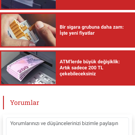
Bir sigara grubuna daha zam:
İşte yeni fiyatlar
ATM'lerde büyük değişiklik:
Artık sadece 200 TL
çekebileceksiniz
Yorumlar