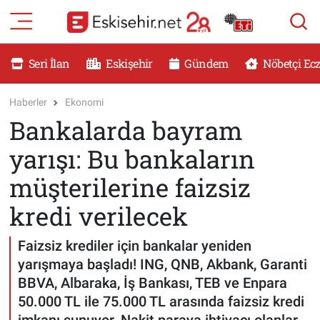
RESMİ İLANLAR
Eskişehir Nöbetçi Eczaneler
Seri İlan
Eskişehir
Gündem
Nöbetçi Ec
GÜNDEM
Eskişehir Hava Durumu
Haberler
Ekonomi
Bankalarda bayram
DÜNYA
Eskişehir Namaz Vakitleri
yarışı: Bu bankaların
SAĞLIK
Eskişehir Trafik Yoğunluk Haritası
müşterilerine faizsiz
MAGAZİN
Süper Lig Puan Durumu ve Fikstür
kredi verilecek
KADIN
Tüm Manşetler
Faizsiz krediler için bankalar yeniden
yarışmaya başladı! ING, QNB, Akbank, Garanti
TEKNOLOJİ
Son Dakika Haberleri
BBVA, Albaraka, İş Bankası, TEB ve Enpara
50.000 TL ile 75.000 TL arasında faizsiz kredi
YEMEK
Haber Arşivi
imkanı sunuyor. Nakit paraya ihtiyacı olanlar