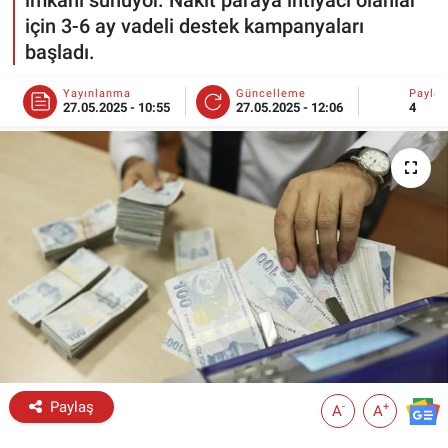
için 3-6 ay vadeli destek kampanyaları
ESKİŞEHİR NÖBETÇİ ECZANELER
başladı.
Eskişehir Haber İçerikleri
Yayınlanma
Güncelleme
Payla
27.05.2025 - 10:55
27.05.2025 - 12:06
4
Eskişehir Hava Durumu
Eskişehir Tramvay Saatleri
Eskişehir Otobüs Saatleri
Paylaş
-
+
A
A