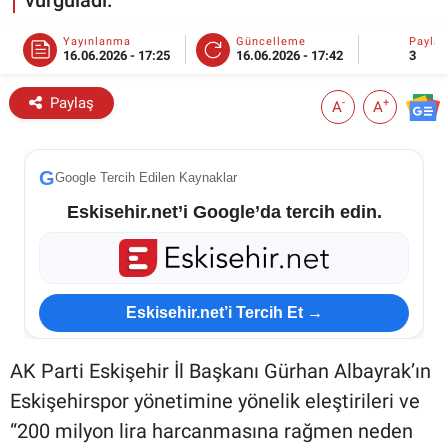
ESKİŞEHİR NÖBETÇİ ECZANELER
Yayınlanma
Güncelleme
Payla
16.06.2026 - 17:25
16.06.2026 - 17:42
3
Eskişehir Haber İçerikleri
Paylaş
-
+
A
A
Eskişehir Hava Durumu
G
Google Tercih Edilen Kaynaklar
Eskişehir Tramvay Saatleri
Eskisehir.net’i Google’da tercih edin.
Eskişehir Otobüs Saatleri
Eskisehir.net’i Tercih Et →
AK Parti Eskişehir İl Başkanı Gürhan Albayrak’ın
Eskişehirspor yönetimine yönelik eleştirileri ve
“200 milyon lira harcanmasına rağmen neden