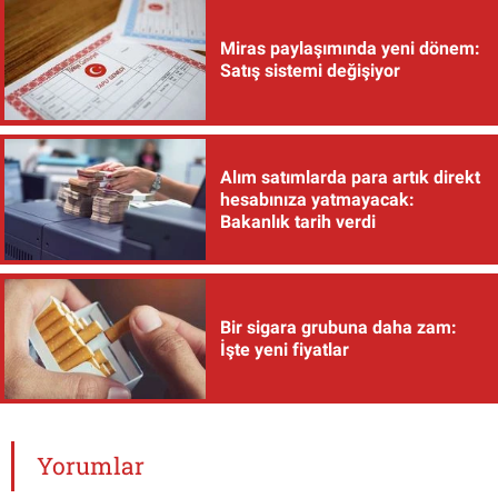
Miras paylaşımında yeni dönem:
Satış sistemi değişiyor
Alım satımlarda para artık direkt
hesabınıza yatmayacak:
Bakanlık tarih verdi
Bir sigara grubuna daha zam:
İşte yeni fiyatlar
Yorumlar