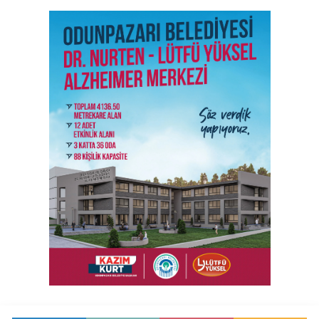
SON İŞ İLANLARI
Tüm ilanları incele →