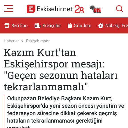
RESMİ İLANLAR
Eskişehir Nöbetçi Eczaneler
Seri İlan
Eskişehir
Gündem
Nöbetçi Ec
GÜNDEM
Eskişehir Hava Durumu
Haberler
Eskişehirspor
Kazım Kurt'tan
DÜNYA
Eskişehir Namaz Vakitleri
Eskişehirspor mesajı:
SAĞLIK
Eskişehir Trafik Yoğunluk Haritası
"Geçen sezonun hataları
MAGAZİN
Süper Lig Puan Durumu ve Fikstür
tekrarlanmamalı"
KADIN
Tüm Manşetler
Odunpazarı Belediye Başkanı Kazım Kurt,
Eskişehirspor’da yeni sezon öncesi yönetim ve
TEKNOLOJİ
Son Dakika Haberleri
federasyon sürecine dikkat çekerek geçmiş
hataların tekrarlanmaması gerektiğini
YEMEK
Haber Arşivi
vurguladı.