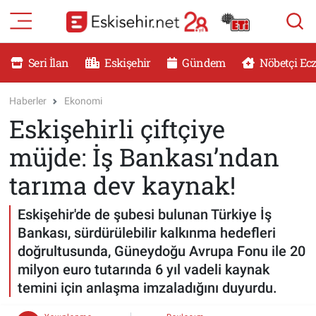
RESMİ İLANLAR
Eskişehir Nöbetçi Eczaneler
Seri İlan
Eskişehir
Gündem
Nöbetçi Ec
GÜNDEM
Eskişehir Hava Durumu
Haberler
Ekonomi
Eskişehirli çiftçiye
DÜNYA
Eskişehir Namaz Vakitleri
müjde: İş Bankası’ndan
SAĞLIK
Eskişehir Trafik Yoğunluk Haritası
tarıma dev kaynak!
MAGAZİN
Süper Lig Puan Durumu ve Fikstür
Eskişehir'de de şubesi bulunan Türkiye İş
Bankası, sürdürülebilir kalkınma hedefleri
KADIN
Tüm Manşetler
doğrultusunda, Güneydoğu Avrupa Fonu ile 20
milyon euro tutarında 6 yıl vadeli kaynak
TEKNOLOJİ
Son Dakika Haberleri
temini için anlaşma imzaladığını duyurdu.
YEMEK
Haber Arşivi