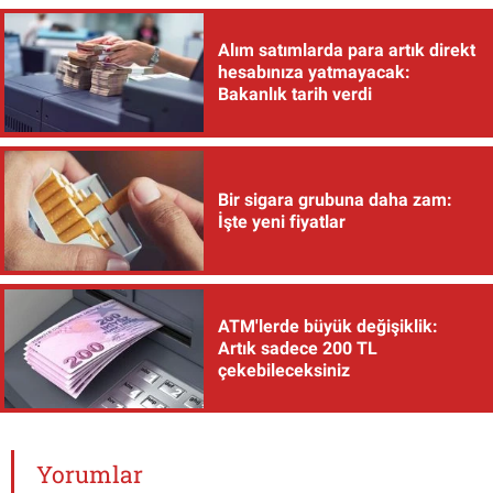
Alım satımlarda para artık direkt
hesabınıza yatmayacak:
Bakanlık tarih verdi
Bir sigara grubuna daha zam:
İşte yeni fiyatlar
ATM'lerde büyük değişiklik:
Artık sadece 200 TL
çekebileceksiniz
Yorumlar