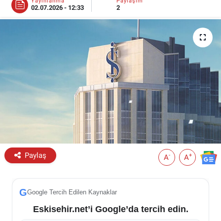
Yayınlanma
Paylaşım
02.07.2026 - 12:33
2
ESKİŞEHİR NÖBETÇİ ECZANELER
Eskişehir Haber İçerikleri
Eskişehir Hava Durumu
Eskişehir Tramvay Saatleri
Eskişehir Otobüs Saatleri
Paylaş
-
+
A
A
G
Google Tercih Edilen Kaynaklar
Eskisehir.net’i Google’da tercih edin.