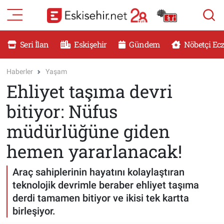
RESMİ İLANLAR
Eskişehir Nöbetçi Eczaneler
Seri İlan
Eskişehir
Gündem
Nöbetçi Ec
GÜNDEM
Eskişehir Hava Durumu
Haberler
Yaşam
Ehliyet taşıma devri
DÜNYA
Eskişehir Namaz Vakitleri
bitiyor: Nüfus
SAĞLIK
Eskişehir Trafik Yoğunluk Haritası
müdürlüğüne giden
MAGAZİN
Süper Lig Puan Durumu ve Fikstür
hemen yararlanacak!
KADIN
Tüm Manşetler
Araç sahiplerinin hayatını kolaylaştıran
teknolojik devrimle beraber ehliyet taşıma
TEKNOLOJİ
Son Dakika Haberleri
derdi tamamen bitiyor ve ikisi tek kartta
birleşiyor.
YEMEK
Haber Arşivi