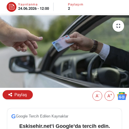
Yayınlanma
Paylaşım
24.06.2026 - 12:00
2
ESKİŞEHİR NÖBETÇİ ECZANELER
Eskişehir Haber İçerikleri
Eskişehir Hava Durumu
Eskişehir Tramvay Saatleri
Eskişehir Otobüs Saatleri
Paylaş
-
+
A
A
G
Google Tercih Edilen Kaynaklar
Eskisehir.net’i Google’da tercih edin.