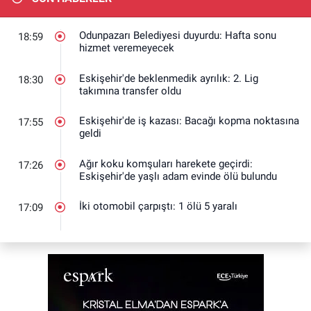
Odunpazarı Belediyesi duyurdu: Hafta sonu
18:59
hizmet veremeyecek
Eskişehir'de beklenmedik ayrılık: 2. Lig
18:30
takımına transfer oldu
Eskişehir'de iş kazası: Bacağı kopma noktasına
17:55
geldi
Ağır koku komşuları harekete geçirdi:
17:26
Eskişehir'de yaşlı adam evinde ölü bulundu
İki otomobil çarpıştı: 1 ölü 5 yaralı
17:09