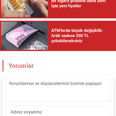
Bir sigara grubuna daha zam:
İşte yeni fiyatlar
ATM'lerde büyük değişiklik:
Artık sadece 200 TL
çekebileceksiniz
Yorumlar