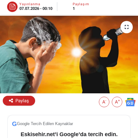
Yayınlanma
Paylaşım
07.07.2026 - 00:10
1
ESKİŞEHİR NÖBETÇİ ECZANELER
Eskişehir Haber İçerikleri
Eskişehir Hava Durumu
Eskişehir Tramvay Saatleri
Eskişehir Otobüs Saatleri
Paylaş
-
+
A
A
G
Google Tercih Edilen Kaynaklar
Eskisehir.net’i Google’da tercih edin.