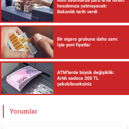
Alım satımlarda para artık direkt
hesabınıza yatmayacak:
Bakanlık tarih verdi
Bir sigara grubuna daha zam:
İşte yeni fiyatlar
ATM'lerde büyük değişiklik:
Artık sadece 200 TL
çekebileceksiniz
Yorumlar