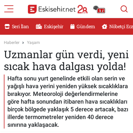
RESMİ İLANLAR
Eskişehir Nöbetçi Eczaneler
Seri İlan
Eskişehir
Gündem
Nöbetçi Ec
GÜNDEM
Eskişehir Hava Durumu
Haberler
Yaşam
Uzmanlar gün verdi, yeni
DÜNYA
Eskişehir Namaz Vakitleri
sıcak hava dalgası yolda!
SAĞLIK
Eskişehir Trafik Yoğunluk Haritası
Hafta sonu yurt genelinde etkili olan serin ve
MAGAZİN
Süper Lig Puan Durumu ve Fikstür
yağışlı hava yerini yeniden yüksek sıcaklıklara
bırakıyor. Meteoroloji değerlendirmelerine
KADIN
Tüm Manşetler
göre hafta sonundan itibaren hava sıcaklıkları
birçok bölgede yaklaşık 5 derece artacak, bazı
TEKNOLOJİ
Son Dakika Haberleri
illerde termometreler yeniden 40 derece
sınırına yaklaşacak.
YEMEK
Haber Arşivi