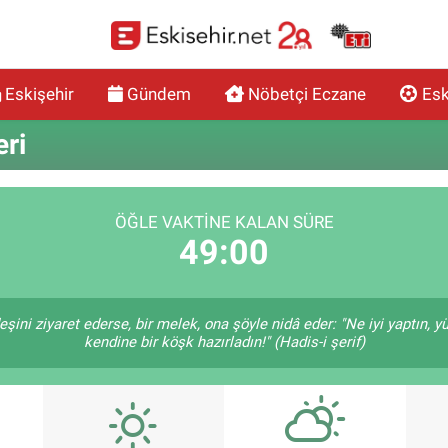
Eskişehir
Gündem
Nöbetçi Eczane
Esk
eri
ÖĞLE VAKTINE KALAN SÜRE
48:59
eşini ziyaret ederse, bir melek, ona şöyle nidâ eder: "Ne iyi yaptın, y
kendine bir köşk hazırladın!" (Hadis-i şerif)