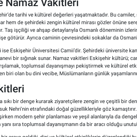
e Namaz Vakitleri
ehir’de tarihi ve kültürel değerleri yaşatmaktadır. Bu camile
ar hem de şehirdeki zengin kültürel mirası gözler önüne sere
. Taş işçiliği ve ahşap detaylarıyla Osmanlı döneminin izlerin
işe götürür. Ayrıca caminin çevresindeki sokaklar da Osmanlı
 ise Eskişehir Üniversitesi Camii’dir. Şehirdeki üniversite
manevi bir sığınak sunar. Namaz vakitleri Eskişehir kültürü; 
karşılamak, toplumsal dayanışmayı pekiştirmek ve kültürel e
den biri olan bu dini vecibe, Müslümanların günlük yaşamlarını
itleri
sıkı bir denge kurarak ziyaretçilere zengin ve çeşitli bir de
uk Nehri'nin etrafındaki doğal güzellikleriyle göz kamaştırır. 
leşirken modern şehir planlaması ve yeşil alanlarıyla da deng
yanı sıra toplumsal dayanışmanın da bir aracı olduğu unutu
bir araya geldiği, dini ve kültürel etkinliklerin düzenlendiği 