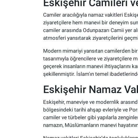
Eskişehir Camileri v
Camiler aracılığıyla namaz vakitleri Eskiş
ziyaretçilere hem manevi bir deneyim sun
camiler arasında Odunpazarı Camii yer alır
atmosferi yansıtarak ziyaretçilerini geçm
Modern mimariyi yansıtan camilerden biri
tasarımıyla öğrencilere ve ziyaretçilere 
geçerek insanların manevi ihtiyaçlarını 
şekillenmiştir. İslam'ın temel ibadetlerin
Eskişehir Namaz Vak
Eskişehir, maneviye ve modernlik arasında 
bölgesindeki tarihi ahşap evleriyle ve Pors
camiler ve türbeler gibi yapılarla zengin
namazın, Müslümanların manevi hayatının 
Namaz vakitleri Eskişehir’de toplulukların 