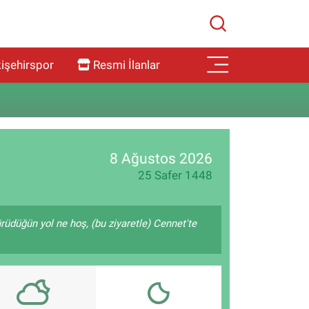
işehirspor
Resmi İlanlar
8 Ağustos 2026
25 Safer 1448
ürüdüğün yol ne hoş, (bu ziyaretle) Cennet'te