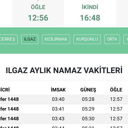
ÖĞLE
İKINDI
12:56
16:48
CERKEŞ
ILGAZ
KIZILIRMAK
KURŞUNLU
ORTA
ILGAZ AYLIK NAMAZ VAKITLERI
İCRİ
İMSAK
GÜNEŞ
ÖĞLE
fer 1448
03:40
05:28
12:57
fer 1448
03:41
05:29
12:57
fer 1448
03:43
05:30
12:57