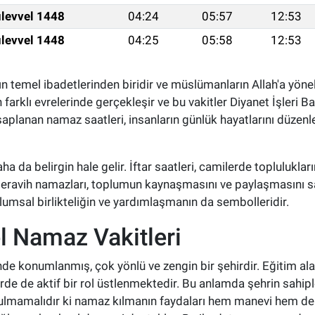
levvel 1448
04:24
05:57
12:53
levvel 1448
04:25
05:58
12:53
ın temel ibadetlerinden biridir ve müslümanların Allah'a yönel
farklı evrelerinde gerçekleşir ve bu vakitler Diyanet İşleri B
hesaplanan namaz saatleri, insanların günlük hayatlarını düzen
 da belirgin hale gelir. İftar saatleri, camilerde toplulukların
teravih namazları, toplumun kaynaşmasını ve paylaşmasını s
umsal birlikteliğin ve yardımlaşmanın da sembolleridir.
l Namaz Vakitleri
nde konumlanmış, çok yönlü ve zengin bir şehirdir. Eğitim ala
e de aktif bir rol üstlenmektedir. Bu anlamda şehrin sahipl
nutulmamalıdır ki namaz kılmanın faydaları hem manevi hem de