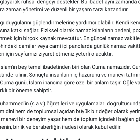
ğlayarak ruhsal dengeyi destekler. Bu ibadet aynı zamanda düz
ara zaman yönetimi ve düzenli bir yaşam tarzı kazandırır.
ı duygularını güçlendirmelerine yardımcı olabilir. Kendi ken
ına katkı sağlar. Fiziksel olarak namaz kılanların bedeni, poz
enmek için birçok kaynak mevcuttur. En güncel namaz vakitler
şehir'deki camiler veya cami içi panolarda günlük namaz vakitle
ri için sayfamızı ziyaret etmeniz yeterli olacaktır.
 İslam'ın beş temel ibadetinden biri olan Cuma namazıdır. 
ktinde kılınır. Sonuçta insanların iç huzurunu ve manevi tatm
 Cuma günü, İslam inancına göre özel bir anlam taşır. Öğle v
klı bir öneme sahiptir.
mmed'in (s.a.v.) öğretileri ve uygulamaları doğrultusunda ye
em dini hem de toplumsal açıdan büyük bir değer olarak yeri
 manevi bir deneyim yaşar hem de toplum içindeki bağları güç
in, birlik ve beraberliğin ifadesi olarak kabul edilir.