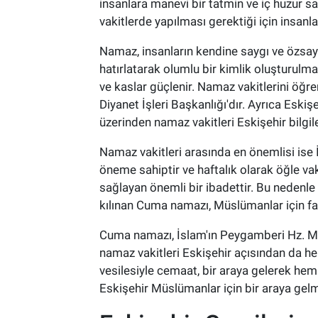
insanlara manevi bir tatmin ve iç huzur sa
vakitlerde yapılması gerektiği için insanl
Namaz, insanların kendine saygı ve özsayg
hatırlatarak olumlu bir kimlik oluşturulmas
ve kaslar güçlenir. Namaz vakitlerini öğr
Diyanet İşleri Başkanlığı'dır. Ayrıca Eski
üzerinden namaz vakitleri Eskişehir bilgile
Namaz vakitleri arasında en önemlisi ise
öneme sahiptir ve haftalık olarak öğle va
sağlayan önemli bir ibadettir. Bu nedenle
kılınan Cuma namazı, Müslümanlar için far
Cuma namazı, İslam'ın Peygamberi Hz. Muha
namaz vakitleri Eskişehir açısından da h
vesilesiyle cemaat, bir araya gelerek hem
Eskişehir Müslümanlar için bir araya gelmen