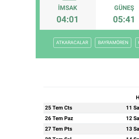
İMSAK
GÜNEŞ
ESKİŞEHİR NÖBETÇİ ECZANELER
04:01
05:41
Eskişehir Haber İçerikleri
Eskişehir Hava Durumu
ATKARACALAR
BAYRAMÖREN
Eskişehir Tramvay Saatleri
Eskişehir Otobüs Saatleri
H
25 Tem Cts
11 Sa
26 Tem Paz
12 Sa
27 Tem Pts
13 Sa