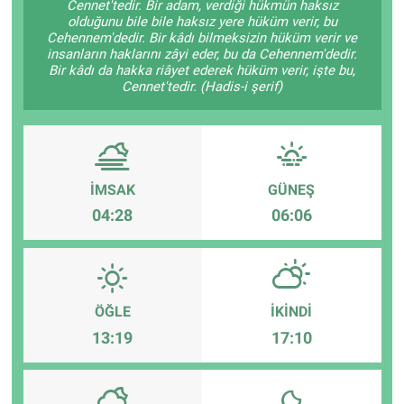
Cennet'tedir. Bir adam, verdiği hükmün haksız
olduğunu bile bile haksız yere hüküm verir, bu
ESKİŞEHİR NÖBETÇİ ECZANELER
Cehennem'dedir. Bir kâdı bilmeksizin hüküm verir ve
insanların haklarını zâyi eder, bu da Cehennem'dedir.
Bir kâdı da hakka riâyet ederek hüküm verir, işte bu,
Eskişehir Haber İçerikleri
Cennet'tedir. (Hadis-i şerif)
Eskişehir Hava Durumu
Eskişehir Tramvay Saatleri
İMSAK
GÜNEŞ
04:28
06:06
Eskişehir Otobüs Saatleri
ÖĞLE
İKINDI
13:19
17:10