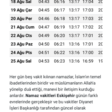
18 Ağu Sal
04:43
06:16
13:17
17:04
20:09
19 Ağu Çar
04:45
06:17
13:17
17:03
20:07
20 Ağu Per
04:46
06:18
13:17
17:03
20:06
21 Ağu Cum
04:47
06:19
13:17
17:02
20:04
22 Ağu Cts
04:49
06:20
13:17
17:01
20:03
23 Ağu Paz
04:50
06:21
13:16
17:01
20:02
24 Ağu Pts
04:51
06:22
13:16
17:00
20:00
25 Ağu Sal
04:53
06:23
13:16
16:59
19:59
Her gün beş vakit kılınan namazlar, İslam'ın temel
ibadetlerinden biridir ve müslümanların Allah'a
yönelip duâ ettiği, manevi bir iletişim kurduğu
anlardır.
Namaz vakitleri Eskişehir
günün farklı
evrelerinde gerçekleşir ve bu vakitler Diyanet
İşleri Başkanlığı tarafından güncel olarak