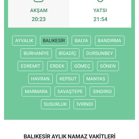
AKŞAM
YATSI
20:23
21:54
AYVALIK
BALIKESİR
BALYA
BANDIRMA
BURHANİYE
BİGADİÇ
DURSUNBEY
EDREMİT
ERDEK
GÖMEÇ
GÖNEN
HAVRAN
KEPSUT
MANYAS
MARMARA
SAVAŞTEPE
SINDIRGI
SUSURLUK
İVRİNDİ
BALIKESİR AYLIK NAMAZ VAKITLERI