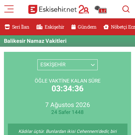
RESMİ İLANLAR
Eskişehir Nöbetçi Eczaneler
Seri İlan
Eskişehir
Gündem
Nöbetçi Ec
GÜNDEM
Eskişehir Hava Durumu
Balikesir Namaz Vakitleri
DÜNYA
Eskişehir Namaz Vakitleri
ESKİŞEHİR
SAĞLIK
Eskişehir Trafik Yoğunluk Haritası
ÖĞLE VAKTINE KALAN SÜRE
MAGAZİN
Süper Lig Puan Durumu ve Fikstür
03:34:36
KADIN
Tüm Manşetler
7 Ağustos 2026
24 Safer 1448
TEKNOLOJİ
Son Dakika Haberleri
YEMEK
Haber Arşivi
Kâdılar üçtür. Bunlardan ikisi Cehennem'dedir, biri