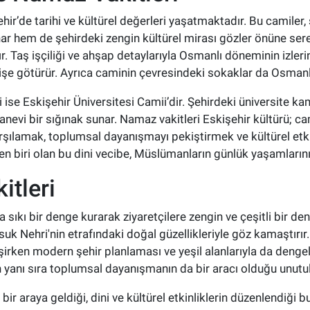
ehir’de tarihi ve kültürel değerleri yaşatmaktadır. Bu camile
ar hem de şehirdeki zengin kültürel mirası gözler önüne sere
. Taş işçiliği ve ahşap detaylarıyla Osmanlı döneminin izlerin
işe götürür. Ayrıca caminin çevresindeki sokaklar da Osmanlı
 ise Eskişehir Üniversitesi Camii’dir. Şehirdeki üniversite
manevi bir sığınak sunar. Namaz vakitleri Eskişehir kültürü; 
karşılamak, toplumsal dayanışmayı pekiştirmek ve kültürel e
den biri olan bu dini vecibe, Müslümanların günlük yaşamlarını
itleri
sıkı bir denge kurarak ziyaretçilere zengin ve çeşitli bir de
uk Nehri'nin etrafındaki doğal güzellikleriyle göz kamaştırır. 
leşirken modern şehir planlaması ve yeşil alanlarıyla da deng
yanı sıra toplumsal dayanışmanın da bir aracı olduğu unutu
bir araya geldiği, dini ve kültürel etkinliklerin düzenlendiği 