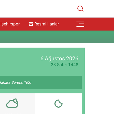
işehirspor
Resmi İlanlar
6 Ağustos 2026
23 Safer 1448
(Bakara Sûresi, 163)