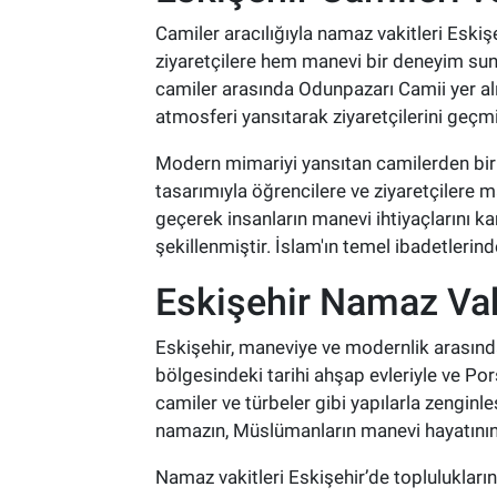
Camiler aracılığıyla namaz vakitleri Eskiş
ziyaretçilere hem manevi bir deneyim sun
camiler arasında Odunpazarı Camii yer alır
atmosferi yansıtarak ziyaretçilerini geçm
Modern mimariyi yansıtan camilerden biri
tasarımıyla öğrencilere ve ziyaretçilere 
geçerek insanların manevi ihtiyaçlarını 
şekillenmiştir. İslam'ın temel ibadetlerin
Eskişehir Namaz Vak
Eskişehir, maneviye ve modernlik arasında 
bölgesindeki tarihi ahşap evleriyle ve Pors
camiler ve türbeler gibi yapılarla zengin
namazın, Müslümanların manevi hayatının 
Namaz vakitleri Eskişehir’de toplulukların 