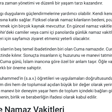
ara zaman yönetimi ve düzenli bir yaşam tarzı kazandırır.
ı duygularını güçlendirmelerine yardımcı olabilir. Kendi ken
ına katkı sağlar. Fiziksel olarak namaz kılanların bedeni, poz
enmek için birçok kaynak mevcuttur. En güncel namaz vakitler
şehir'deki camiler veya cami içi panolarda günlük namaz vakitle
ri için sayfamızı ziyaret etmeniz yeterli olacaktır.
 İslam'ın beş temel ibadetinden biri olan Cuma namazıdır. 
ktinde kılınır. Sonuçta insanların iç huzurunu ve manevi tatm
 Cuma günü, İslam inancına göre özel bir anlam taşır. Öğle v
klı bir öneme sahiptir.
mmed'in (s.a.v.) öğretileri ve uygulamaları doğrultusunda ye
em dini hem de toplumsal açıdan büyük bir değer olarak yeri
 manevi bir deneyim yaşar hem de toplum içindeki bağları güç
in, birlik ve beraberliğin ifadesi olarak kabul edilir.
e Namaz Vakitleri