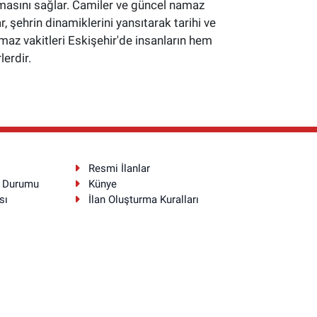
masını sağlar. Camiler ve güncel namaz
 şehrin dinamiklerini yansıtarak tarihi ve
namaz vakitleri Eskişehir'de insanların hem
erdir.
Resmi İlanlar
a Durumu
Künye
sı
İlan Oluşturma Kuralları