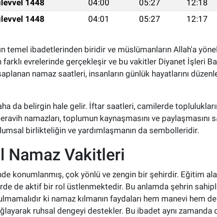
levvel 1448
04:00
05:27
12:18
levvel 1448
04:01
05:27
12:17
ın temel ibadetlerinden biridir ve müslümanların Allah'a yönel
farklı evrelerinde gerçekleşir ve bu vakitler Diyanet İşleri B
hesaplanan namaz saatleri, insanların günlük hayatlarını düzen
 da belirgin hale gelir. İftar saatleri, camilerde toplulukların
teravih namazları, toplumun kaynaşmasını ve paylaşmasını s
umsal birlikteliğin ve yardımlaşmanın da sembolleridir.
l Namaz Vakitleri
nde konumlanmış, çok yönlü ve zengin bir şehirdir. Eğitim ala
e de aktif bir rol üstlenmektedir. Bu anlamda şehrin sahipl
nutulmamalıdır ki namaz kılmanın faydaları hem manevi hem de
ğlayarak ruhsal dengeyi destekler. Bu ibadet aynı zamanda düz