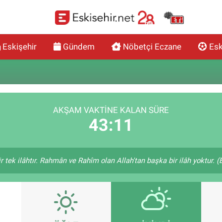
Eskişehir
Gündem
Nöbetçi Eczane
Esk
AKŞAM VAKTINE KALAN SÜRE
43:10
bir tek ilâhtır. Rahmân ve Rahîm olan Allah'tan başka bir ilâh yoktur. 