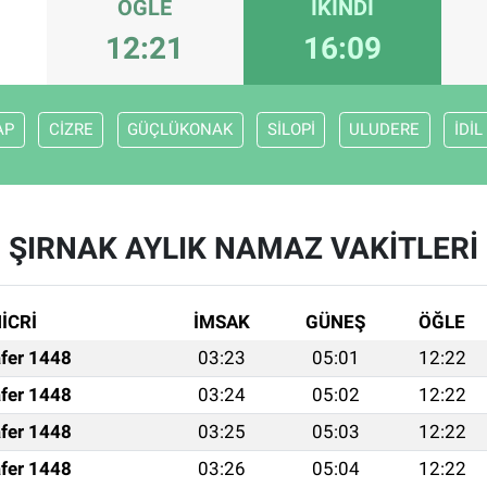
ÖĞLE
İKINDI
12:21
16:09
AP
CİZRE
GÜÇLÜKONAK
SİLOPİ
ULUDERE
İDİL
ŞIRNAK AYLIK NAMAZ VAKITLERI
İCRİ
İMSAK
GÜNEŞ
ÖĞLE
fer 1448
03:23
05:01
12:22
fer 1448
03:24
05:02
12:22
fer 1448
03:25
05:03
12:22
fer 1448
03:26
05:04
12:22