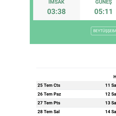
İMSAK
GÜNEŞ
ESKİŞEHİR NÖBETÇİ ECZANELER
03:38
05:11
Eskişehir Haber İçerikleri
BEYTÜŞŞEB
Eskişehir Hava Durumu
Eskişehir Tramvay Saatleri
Eskişehir Otobüs Saatleri
H
25 Tem Cts
11 Sa
26 Tem Paz
12 Sa
27 Tem Pts
13 Sa
28 Tem Sal
14 Sa