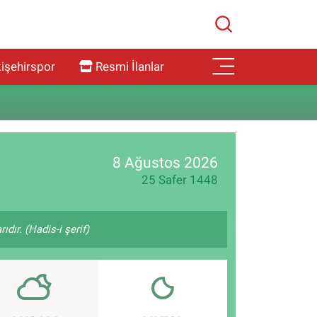
işehirspor
Resmi İlanlar
8 Ağustos 2026
25 Safer 1448
ıdır. (Hadis-i şerif)