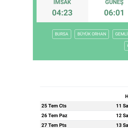
İMSAK
GÜNEŞ
ESKİŞEHİR NÖBETÇİ ECZANELER
04:23
06:01
Eskişehir Haber İçerikleri
BURSA
BÜYÜK ORHAN
GEMLİ
Eskişehir Hava Durumu
Eskişehir Tramvay Saatleri
Eskişehir Otobüs Saatleri
H
25 Tem Cts
11 Sa
26 Tem Paz
12 Sa
27 Tem Pts
13 Sa