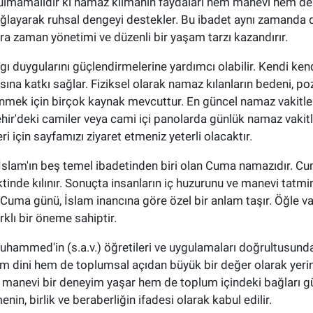
nutulmamalıdır ki namaz kılmanın faydaları hem manevi hem de
ğlayarak ruhsal dengeyi destekler. Bu ibadet aynı zamanda düz
ara zaman yönetimi ve düzenli bir yaşam tarzı kazandırır.
ı duygularını güçlendirmelerine yardımcı olabilir. Kendi ken
ına katkı sağlar. Fiziksel olarak namaz kılanların bedeni, poz
enmek için birçok kaynak mevcuttur. En güncel namaz vakitler
şehir'deki camiler veya cami içi panolarda günlük namaz vakitle
ri için sayfamızı ziyaret etmeniz yeterli olacaktır.
 İslam'ın beş temel ibadetinden biri olan Cuma namazıdır. 
ktinde kılınır. Sonuçta insanların iç huzurunu ve manevi tatm
 Cuma günü, İslam inancına göre özel bir anlam taşır. Öğle v
klı bir öneme sahiptir.
mmed'in (s.a.v.) öğretileri ve uygulamaları doğrultusunda ye
em dini hem de toplumsal açıdan büyük bir değer olarak yeri
 manevi bir deneyim yaşar hem de toplum içindeki bağları güç
in, birlik ve beraberliğin ifadesi olarak kabul edilir.