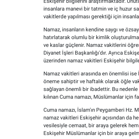
Eskişehir bilgilerini araştırmaktadır. U
insanlara manevi bir tatmin ve iç huzur sa
vakitlerde yapılması gerektiği için insanl
Namaz, insanların kendine saygı ve özsayg
hatırlatarak olumlu bir kimlik oluşturulmas
ve kaslar güçlenir. Namaz vakitlerini öğr
Diyanet İşleri Başkanlığı'dır. Ayrıca Eski
üzerinden namaz vakitleri Eskişehir bilgile
Namaz vakitleri arasında en önemlisi ise
öneme sahiptir ve haftalık olarak öğle va
sağlayan önemli bir ibadettir. Bu nedenle
kılınan Cuma namazı, Müslümanlar için far
Cuma namazı, İslam'ın Peygamberi Hz. Muha
namaz vakitleri Eskişehir açısından da h
vesilesiyle cemaat, bir araya gelerek hem
Eskişehir Müslümanlar için bir araya gelmen