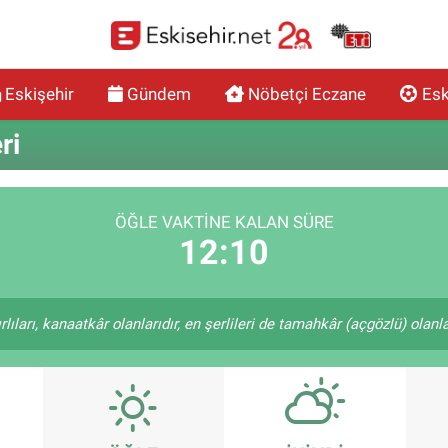
Eskişehir
Gündem
Nöbetçi Eczane
Esk
ri
ÖĞLE VAKTINE KALAN SÜRE
12:09
ıları, kanaatkâr olanlarıdır, en şerlileri de tamahkâr (açgözlü) olanlar