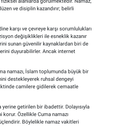
 fiziksel alanlarda görülmektedir. Namaz,
en ve disiplin kazandırır; belirli
dine karşı ve çevreye karşı sorumlulukları
isyon değişiklikleri ile esneklik kazanır
ini sunan güvenilir kaynaklardan biri de
rini duyurabilirler. Ancak internet
Cuma namazı, İslam toplumunda büyük bir
inini destekleyerek ruhsal dengeyi
aktinde camilere gidilerek cemaatle
rine getirilen bir ibadettir. Dolayısıyla
ni korur. Özellikle Cuma namazı
lendirir. Böylelikle namaz vakitleri