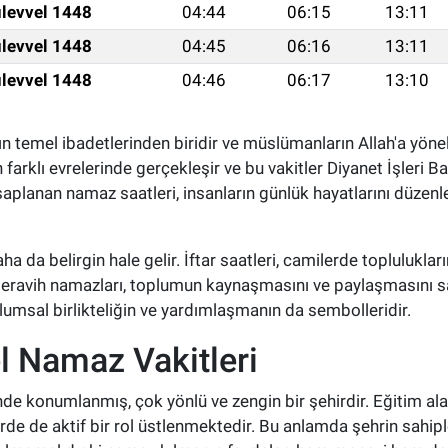
levvel 1448
04:44
06:15
13:11
levvel 1448
04:45
06:16
13:11
levvel 1448
04:46
06:17
13:10
ın temel ibadetlerinden biridir ve müslümanların Allah'a yönel
farklı evrelerinde gerçekleşir ve bu vakitler Diyanet İşleri B
hesaplanan namaz saatleri, insanların günlük hayatlarını düzen
 da belirgin hale gelir. İftar saatleri, camilerde toplulukların
teravih namazları, toplumun kaynaşmasını ve paylaşmasını s
umsal birlikteliğin ve yardımlaşmanın da sembolleridir.
l Namaz Vakitleri
nde konumlanmış, çok yönlü ve zengin bir şehirdir. Eğitim ala
e de aktif bir rol üstlenmektedir. Bu anlamda şehrin sahipl