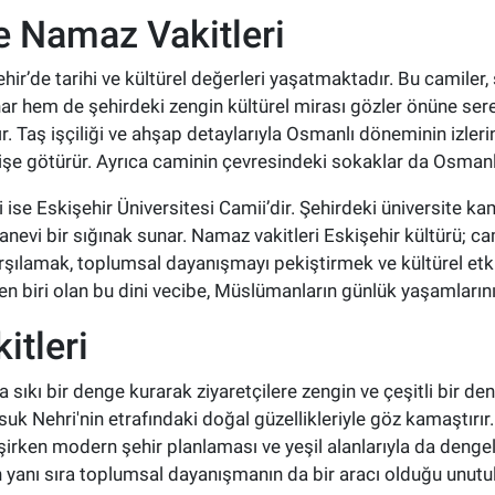
e Namaz Vakitleri
ehir’de tarihi ve kültürel değerleri yaşatmaktadır. Bu camile
ar hem de şehirdeki zengin kültürel mirası gözler önüne sere
. Taş işçiliği ve ahşap detaylarıyla Osmanlı döneminin izlerin
işe götürür. Ayrıca caminin çevresindeki sokaklar da Osmanlı
 ise Eskişehir Üniversitesi Camii’dir. Şehirdeki üniversite
manevi bir sığınak sunar. Namaz vakitleri Eskişehir kültürü; 
karşılamak, toplumsal dayanışmayı pekiştirmek ve kültürel e
den biri olan bu dini vecibe, Müslümanların günlük yaşamlarını
itleri
sıkı bir denge kurarak ziyaretçilere zengin ve çeşitli bir de
uk Nehri'nin etrafındaki doğal güzellikleriyle göz kamaştırır. 
leşirken modern şehir planlaması ve yeşil alanlarıyla da deng
yanı sıra toplumsal dayanışmanın da bir aracı olduğu unutu