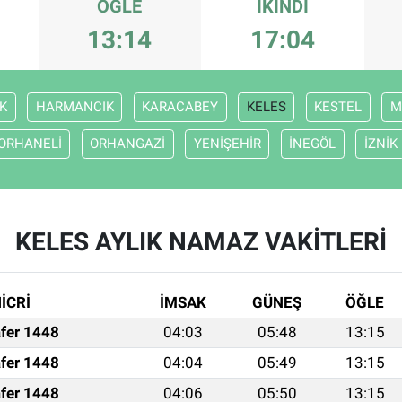
ÖĞLE
İKINDI
13:14
17:04
K
HARMANCIK
KARACABEY
KELES
KESTEL
M
ORHANELİ
ORHANGAZİ
YENİŞEHİR
İNEGÖL
İZNİK
KELES AYLIK NAMAZ VAKITLERI
İCRİ
İMSAK
GÜNEŞ
ÖĞLE
fer 1448
04:03
05:48
13:15
fer 1448
04:04
05:49
13:15
fer 1448
04:06
05:50
13:15