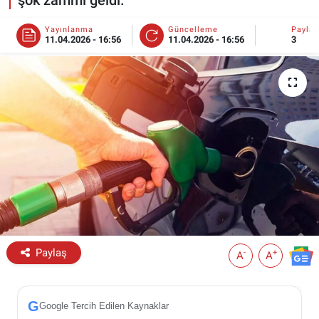
ESKİŞEHİR NÖBETÇİ ECZANELER
Yayınlanma
Güncelleme
Payla
11.04.2026 - 16:56
11.04.2026 - 16:56
3
Eskişehir Haber İçerikleri
Eskişehir Hava Durumu
Eskişehir Tramvay Saatleri
Eskişehir Otobüs Saatleri
Paylaş
-
+
A
A
G
Google Tercih Edilen Kaynaklar