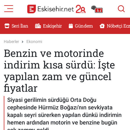
RESMİ İLANLAR
Eskişehir Nöbetçi Eczaneler
Seri İlan
Eskişehir
Gündem
Nöbetçi Ec
GÜNDEM
Eskişehir Hava Durumu
Haberler
Ekonomi
Benzin ve motorinde
DÜNYA
Eskişehir Namaz Vakitleri
indirim kısa sürdü: İşte
SAĞLIK
Eskişehir Trafik Yoğunluk Haritası
yapılan zam ve güncel
MAGAZİN
Süper Lig Puan Durumu ve Fikstür
fiyatlar
KADIN
Tüm Manşetler
Siyasi gerilimin sürdüğü Orta Doğu
cephesinde Hürmüz Boğazı'nın sevkiyata
TEKNOLOJİ
Son Dakika Haberleri
kapalı seyri sürerken yapılan dünkü indirimin
hemen ardından motorin ve benzine bugün
YEMEK
Haber Arşivi
şok zammı geldi.