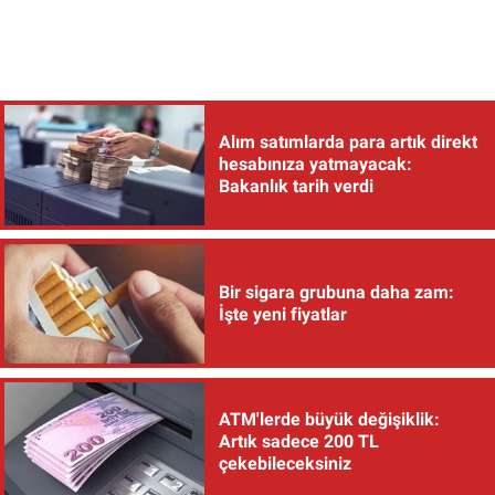
Alım satımlarda para artık direkt
hesabınıza yatmayacak:
Bakanlık tarih verdi
Bir sigara grubuna daha zam:
İşte yeni fiyatlar
ATM'lerde büyük değişiklik:
Artık sadece 200 TL
çekebileceksiniz