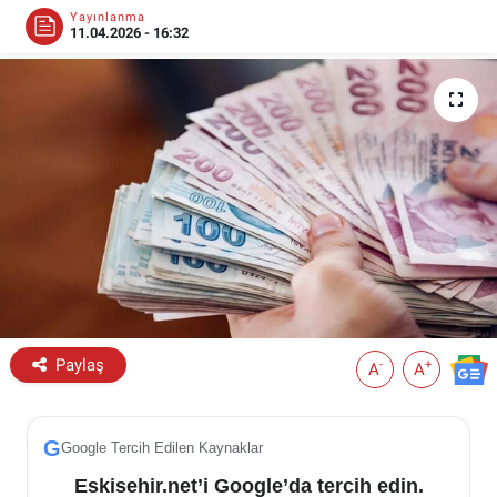
Yayınlanma
11.04.2026 - 16:32
ESKİŞEHİR NÖBETÇİ ECZANELER
Eskişehir Haber İçerikleri
Eskişehir Hava Durumu
Eskişehir Tramvay Saatleri
Eskişehir Otobüs Saatleri
Paylaş
-
+
A
A
G
Google Tercih Edilen Kaynaklar
Eskisehir.net’i Google’da tercih edin.