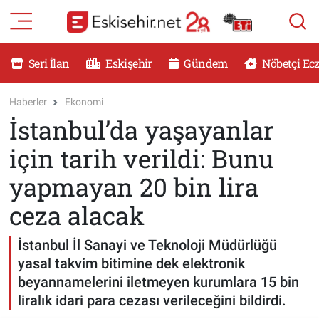
RESMİ İLANLAR
Eskişehir Nöbetçi Eczaneler
Seri İlan
Eskişehir
Gündem
Nöbetçi Ec
GÜNDEM
Eskişehir Hava Durumu
Haberler
Ekonomi
İstanbul’da yaşayanlar
DÜNYA
Eskişehir Namaz Vakitleri
için tarih verildi: Bunu
SAĞLIK
Eskişehir Trafik Yoğunluk Haritası
yapmayan 20 bin lira
MAGAZİN
Süper Lig Puan Durumu ve Fikstür
ceza alacak
KADIN
Tüm Manşetler
İstanbul İl Sanayi ve Teknoloji Müdürlüğü
yasal takvim bitimine dek elektronik
TEKNOLOJİ
Son Dakika Haberleri
beyannamelerini iletmeyen kurumlara 15 bin
liralık idari para cezası verileceğini bildirdi.
YEMEK
Haber Arşivi