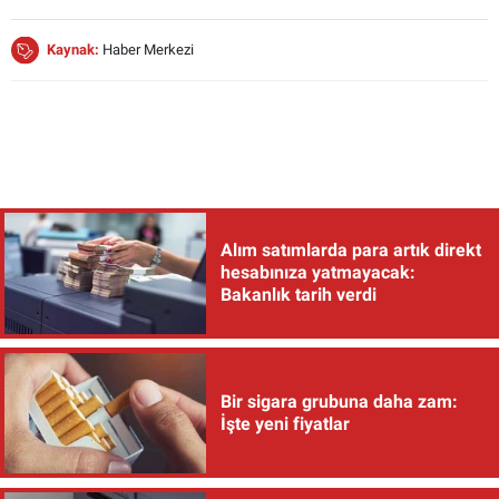
Kaynak:
Haber Merkezi
Alım satımlarda para artık direkt
hesabınıza yatmayacak:
Bakanlık tarih verdi
Bir sigara grubuna daha zam:
İşte yeni fiyatlar