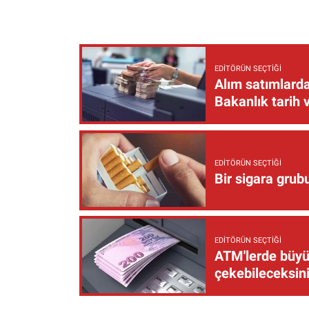
EDITÖRÜN SEÇTIĞI
Alım satımlarda
Bakanlık tarih 
EDITÖRÜN SEÇTIĞI
Bir sigara grub
EDITÖRÜN SEÇTIĞI
ATM'lerde büyük
çekebileceksin