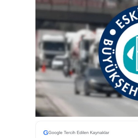
ESKİŞEHİR NÖBETÇİ ECZANELER
Eskişehir Haber İçerikleri
Eskişehir Hava Durumu
Eskişehir Tramvay Saatleri
Eskişehir Otobüs Saatleri
G
Google Tercih Edilen Kaynaklar