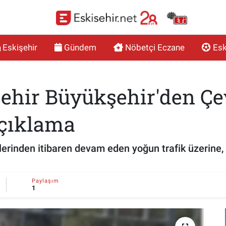
Eskişehir
Gündem
Nöbetçi Eczane
Esk
şehir Büyükşehir'den Çe
açıklama
erinden itibaren devam eden yoğun trafik üzerine, 
Paylaşım
1