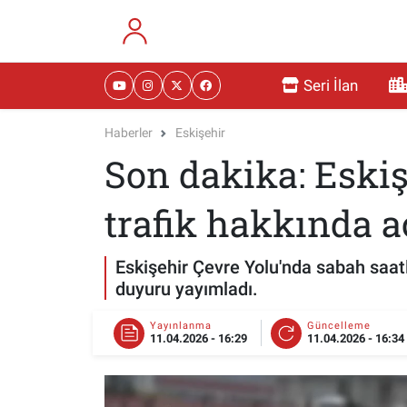
RESMİ İLANLAR
Eskişehir Nöbetçi Eczaneler
Seri İlan
GÜNDEM
Eskişehir Hava Durumu
Haberler
Eskişehir
Son dakika: Eski
DÜNYA
Eskişehir Namaz Vakitleri
SAĞLIK
Eskişehir Trafik Yoğunluk Haritası
trafik hakkında 
MAGAZİN
Süper Lig Puan Durumu ve Fikstür
Eskişehir Çevre Yolu'nda sabah saatl
duyuru yayımladı.
KADIN
Tüm Manşetler
Yayınlanma
Güncelleme
11.04.2026 - 16:29
11.04.2026 - 16:34
TEKNOLOJİ
Son Dakika Haberleri
YEMEK
Haber Arşivi