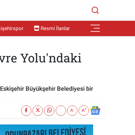
işehirspor
Resmi İlanlar
vre Yolu'ndaki
Eskişehir Büyükşehir Belediyesi bir
-
+
A
A