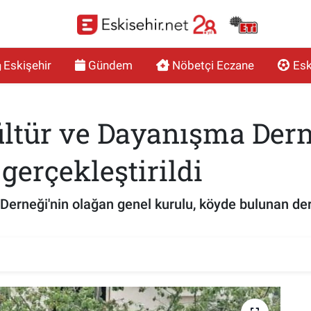
Eskişehir
Gündem
Nöbetçi Eczane
Esk
ültür ve Dayanışma Der
gerçekleştirildi
Derneği'nin olağan genel kurulu, köyde bulunan de