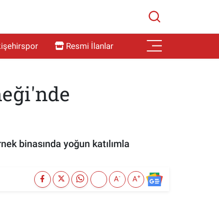
işehirspor
Resmi İlanlar
neği'nde
rnek binasında yoğun katılımla
-
+
A
A