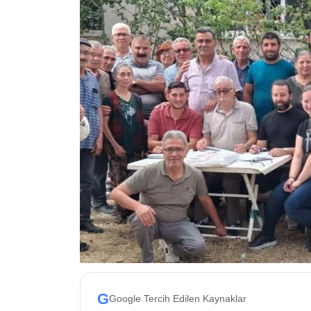
ESKİŞEHİR NÖBETÇİ ECZANELER
Eskişehir Haber İçerikleri
Eskişehir Hava Durumu
Eskişehir Tramvay Saatleri
Eskişehir Otobüs Saatleri
G
Google Tercih Edilen Kaynaklar