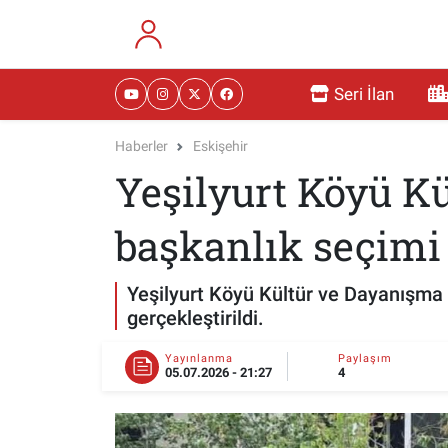
RESMİ İLANLAR
Eskişehir Nöbetçi Eczaneler
Seri İlan
GÜNDEM
Eskişehir Hava Durumu
Haberler
Eskişehir
Yeşilyurt Köyü K
DÜNYA
Eskişehir Namaz Vakitleri
SAĞLIK
Eskişehir Trafik Yoğunluk Haritası
başkanlık seçimi 
MAGAZİN
Süper Lig Puan Durumu ve Fikstür
Yeşilyurt Köyü Kültür ve Dayanışma 
gerçekleştirildi.
KADIN
Tüm Manşetler
Yayınlanma
Paylaşım
05.07.2026 - 21:27
4
TEKNOLOJİ
Son Dakika Haberleri
YEMEK
Haber Arşivi