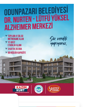
SON İŞ İLANLARI
Tüm ilanları incele →