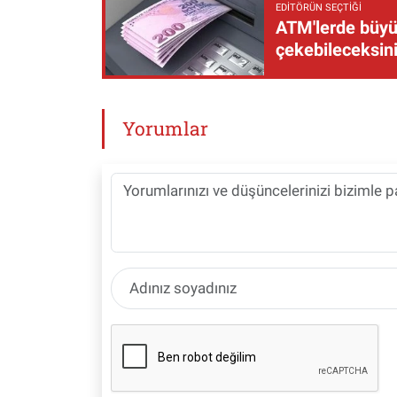
EDITÖRÜN SEÇTIĞI
ATM'lerde büyük
çekebileceksin
Yorumlar