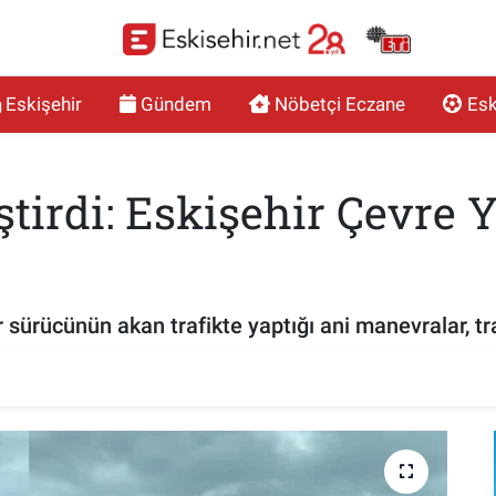
Eskişehir
Gündem
Nöbetçi Eczane
Esk
ştirdi: Eskişehir Çevre 
 sürücünün akan trafikte yaptığı ani manevralar, traf