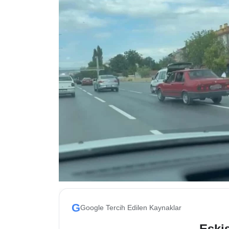
ESKİŞEHİR NÖBETÇİ ECZANELER
Eskişehir Haber İçerikleri
Eskişehir Hava Durumu
Eskişehir Tramvay Saatleri
Eskişehir Otobüs Saatleri
G
Google Tercih Edilen Kaynaklar
Eskis