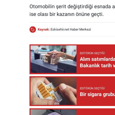
Otomobilin şerit değiştirdiği esnada
ise olası bir kazanın önüne geçti.
Kaynak:
Eskisehir.net Haber Merkezi
EDITÖRÜN SEÇTIĞI
Alım satımlarda
Bakanlık tarih 
EDITÖRÜN SEÇTIĞI
Bir sigara grub