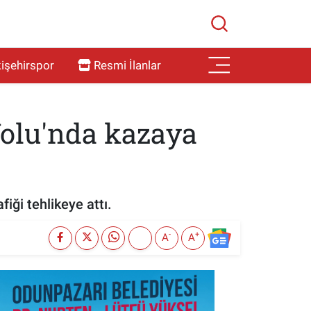
işehirspor
Resmi İlanlar
Yolu'nda kazaya
iği tehlikeye attı.
-
+
A
A