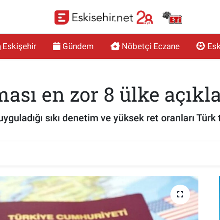
Eskişehir
Gündem
Nöbetçi Eczane
Esk
ması en zor 8 ülke açıkl
uyguladığı sıkı denetim ve yüksek ret oranları Türk