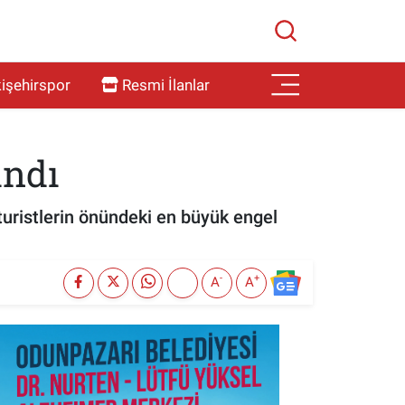
işehirspor
Resmi İlanlar
andı
 turistlerin önündeki en büyük engel
-
+
A
A