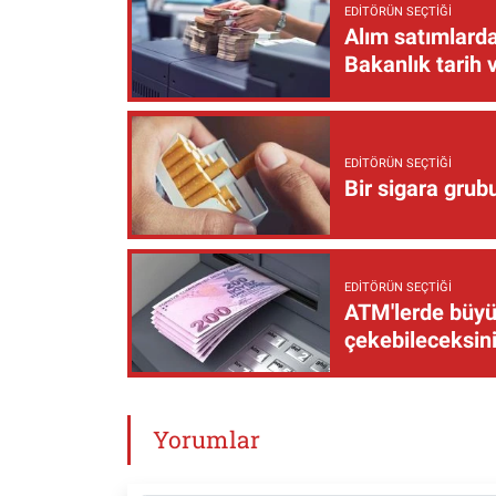
EDITÖRÜN SEÇTIĞI
Alım satımlarda
Bakanlık tarih 
EDITÖRÜN SEÇTIĞI
Bir sigara grub
EDITÖRÜN SEÇTIĞI
ATM'lerde büyük
çekebileceksin
Yorumlar