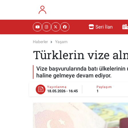
RESMİ İLANLAR
Eskişehir Nöbetçi Eczaneler
Seri İlan
GÜNDEM
Eskişehir Hava Durumu
Haberler
Yaşam
Türklerin vize al
DÜNYA
Eskişehir Namaz Vakitleri
SAĞLIK
Eskişehir Trafik Yoğunluk Haritası
Vize başvurularında batı ülkelerinin 
haline gelmeye devam ediyor.
MAGAZİN
Süper Lig Puan Durumu ve Fikstür
Yayınlanma
Paylaşım
18.05.2026 - 16:45
1
KADIN
Tüm Manşetler
TEKNOLOJİ
Son Dakika Haberleri
YEMEK
Haber Arşivi