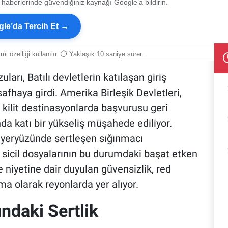
 haberlerinde güvendiğiniz kaynağı Google’a bildirin.
le’da Tercih Et →
smi özelliği kullanılır. ⏱ Yaklaşık 10 saniye sürer.
ları, Batılı devletlerin katılaşan giriş
afhaya girdi. Amerika Birleşik Devletleri,
i kilit destinasyonlarda başvurusu geri
da katı bir yükseliş müşahede ediliyor.
 yeryüzünde sertleşen sığınmacı
n sicil dosyalarının bu durumdaki başat etken
 niyetine dair duyulan güvensizlik, red
a olarak reyonlarda yer alıyor.
daki Sertlik