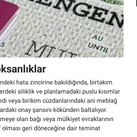
ksanlıklar
deki hata zincirine bakıldığında, birtakım
erdeki siliklik ve planlamadaki puslu kısımlar
edi veya birikim cüzdanlarındaki ani meblağ
mlardaki onay şansını kökünden baltalıyor.
letmeye olan bağı veya mülkiyet evraklarının
ıf olması geri döneceğine dair teminat