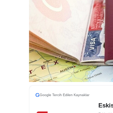
ESKİŞEHİR NÖBETÇİ ECZANELER
Eskişehir Haber İçerikleri
Eskişehir Hava Durumu
Eskişehir Tramvay Saatleri
Eskişehir Otobüs Saatleri
G
Google Tercih Edilen Kaynaklar
Eskis