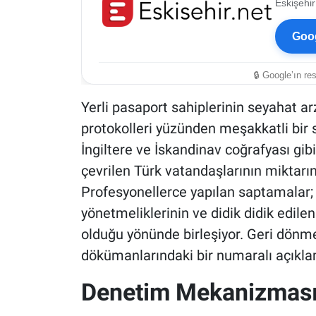
Eskişehir
Goog
🔒 Google’ın re
Yerli pasaport sahiplerinin seyahat arzu
protokolleri yüzünden meşakkatli bir s
İngiltere ve İskandinav coğrafyası gib
çevrilen Türk vatandaşlarının miktarın
Profesyonellerce yapılan saptamalar;
yönetmeliklerinin ve didik didik edile
olduğu yönünde birleşiyor. Geri dönme
dökümanlarındaki bir numaralı açıklam
Denetim Mekanizmasın