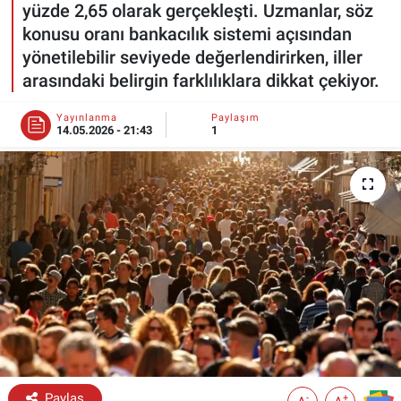
yüzde 2,65 olarak gerçekleşti. Uzmanlar, söz
konusu oranı bankacılık sistemi açısından
ESKİŞEHİR NÖBETÇİ ECZANELER
yönetilebilir seviyede değerlendirirken, iller
Eskişehir Haber İçerikleri
arasındaki belirgin farklılıklara dikkat çekiyor.
Yayınlanma
Paylaşım
Eskişehir Hava Durumu
14.05.2026 - 21:43
1
Eskişehir Tramvay Saatleri
Eskişehir Otobüs Saatleri
Paylaş
-
+