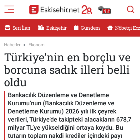
RESMİ İLANLAR
Eskişehir Nöbetçi Eczaneler
Seri İlan
Eskişehir
Gündem
Nöbetçi Ec
GÜNDEM
Eskişehir Hava Durumu
Haberler
Ekonomi
Türkiye’nin en borçlu ve
DÜNYA
Eskişehir Namaz Vakitleri
borcuna sadık illeri belli
SAĞLIK
Eskişehir Trafik Yoğunluk Haritası
oldu
MAGAZİN
Süper Lig Puan Durumu ve Fikstür
Bankacılık Düzenleme ve Denetleme
Kurumu’nun (Bankacılık Düzenleme ve
KADIN
Tüm Manşetler
Denetleme Kurumu) 2026 yılı ilk çeyrek
verileri, Türkiye’de takipteki alacakların 678,7
TEKNOLOJİ
Son Dakika Haberleri
milyar TL’ye yükseldiğini ortaya koydu. Bu
tutarın toplam nakdi krediler içindeki payı
YEMEK
Haber Arşivi