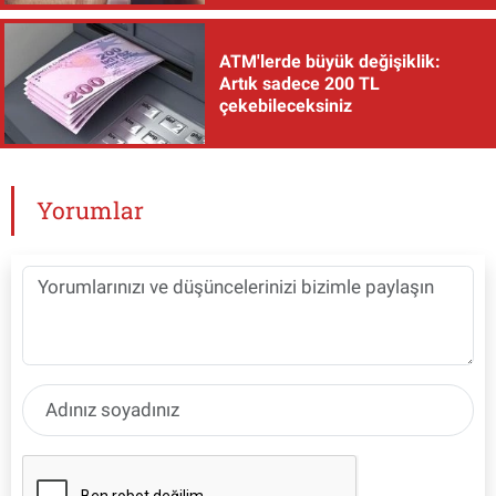
ATM'lerde büyük değişiklik:
Artık sadece 200 TL
çekebileceksiniz
Yorumlar