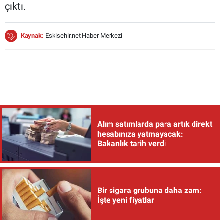
çıktı.
Kaynak:
Eskisehir.net Haber Merkezi
Alım satımlarda para artık direkt
hesabınıza yatmayacak:
Bakanlık tarih verdi
Bir sigara grubuna daha zam:
İşte yeni fiyatlar