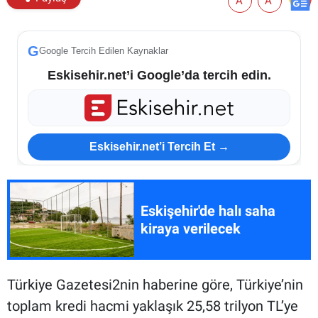
A
A
G
Google Tercih Edilen Kaynaklar
Eskisehir.net’i Google’da tercih edin.
Eskisehir.net’i Tercih Et →
Eskişehir'de halı saha
kiraya verilecek
Türkiye Gazetesi2nin haberine göre, Türkiye’nin
toplam kredi hacmi yaklaşık 25,58 trilyon TL’ye