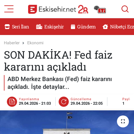
RESMİ İLANLAR
Eskişehir Nöbetçi Eczaneler
Seri İlan
Eskişehir
Gündem
Nöbetçi Ec
GÜNDEM
Eskişehir Hava Durumu
Haberler
Ekonomi
SON DAKİKA! Fed faiz
DÜNYA
Eskişehir Namaz Vakitleri
kararını açıkladı
SAĞLIK
Eskişehir Trafik Yoğunluk Haritası
ABD Merkez Bankası (Fed) faiz kararını
MAGAZİN
Süper Lig Puan Durumu ve Fikstür
açıkladı. İşte detaylar...
KADIN
Tüm Manşetler
Yayınlanma
Güncelleme
Payla
29.04.2026 - 21:03
29.04.2026 - 22:05
1
TEKNOLOJİ
Son Dakika Haberleri
YEMEK
Haber Arşivi