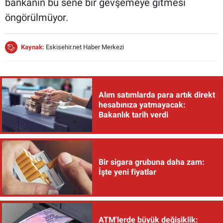
bankanın bu sene bir gevşemeye gitmesi
öngörülmüyor.
Kaynak:
Eskisehir.net Haber Merkezi
Alım satımlarda para artık direkt
hesabınıza yatmayacak:
Bakanlık tarih verdi
Bir sigara grubuna daha zam:
İşte yeni fiyatlar
ATM'lerde büyük değişiklik: