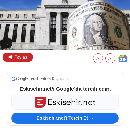
ESKİŞEHİR NÖBETÇİ ECZANELER
Eskişehir Haber İçerikleri
Eskişehir Hava Durumu
Eskişehir Tramvay Saatleri
Paylaş
-
+
A
A
Eskişehir Otobüs Saatleri
G
Google Tercih Edilen Kaynaklar
Eskisehir.net’i Google’da tercih edin.
Eskisehir.net’i Tercih Et →