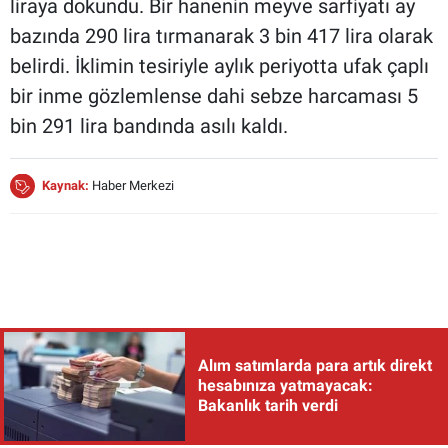
liraya dokundu. Bir hanenin meyve sarfiyatı ay
bazında 290 lira tırmanarak 3 bin 417 lira olarak
belirdi. İklimin tesiriyle aylık periyotta ufak çaplı
bir inme gözlemlense dahi sebze harcaması 5
bin 291 lira bandında asılı kaldı.
Kaynak:
Haber Merkezi
Alım satımlarda para artık direkt
hesabınıza yatmayacak:
Bakanlık tarih verdi