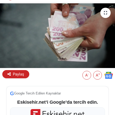
ESKİŞEHİR NÖBETÇİ ECZANELER
Eskişehir Haber İçerikleri
Eskişehir Hava Durumu
Eskişehir Tramvay Saatleri
Eskişehir Otobüs Saatleri
Paylaş
-
+
A
A
G
Google Tercih Edilen Kaynaklar
Eskisehir.net’i Google’da tercih edin.