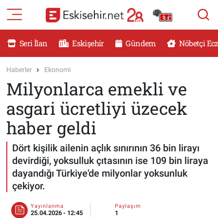
RESMİ İLANLAR
Eskişehir Nöbetçi Eczaneler
Seri İlan
Eskişehir
Gündem
Nöbetçi Ec
GÜNDEM
Eskişehir Hava Durumu
Haberler
Ekonomi
Milyonlarca emekli ve
DÜNYA
Eskişehir Namaz Vakitleri
asgari ücretliyi üzecek
SAĞLIK
Eskişehir Trafik Yoğunluk Haritası
haber geldi
MAGAZİN
Süper Lig Puan Durumu ve Fikstür
Dört kişilik ailenin açlık sınırının 36 bin lirayı
devirdiği, yoksulluk çıtasının ise 109 bin liraya
KADIN
Tüm Manşetler
dayandığı Türkiye'de milyonlar yoksunluk
çekiyor.
TEKNOLOJİ
Son Dakika Haberleri
Yayınlanma
Paylaşım
YEMEK
Haber Arşivi
25.04.2026 - 12:45
1