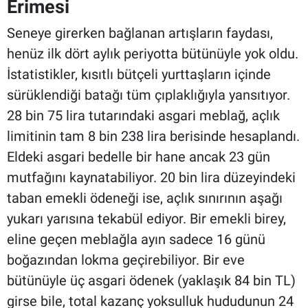
Erimesi
Seneye girerken bağlanan artışların faydası,
henüz ilk dört aylık periyotta bütünüyle yok oldu.
İstatistikler, kısıtlı bütçeli yurttaşların içinde
sürüklendiği batağı tüm çıplaklığıyla yansıtıyor.
28 bin 75 lira tutarındaki asgari meblağ, açlık
limitinin tam 8 bin 238 lira berisinde hesaplandı.
Eldeki asgari bedelle bir hane ancak 23 gün
mutfağını kaynatabiliyor. 20 bin lira düzeyindeki
taban emekli ödeneği ise, açlık sınırının aşağı
yukarı yarısına tekabül ediyor. Bir emekli birey,
eline geçen meblağla ayın sadece 16 günü
boğazından lokma geçirebiliyor. Bir eve
bütünüyle üç asgari ödenek (yaklaşık 84 bin TL)
girse bile, total kazanç yoksulluk hududunun 24