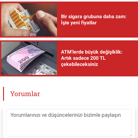
Bir sigara grubuna daha zam:
İşte yeni fiyatlar
ATM'lerde büyük değişiklik:
Artık sadece 200 TL
çekebileceksiniz
Yorumlar