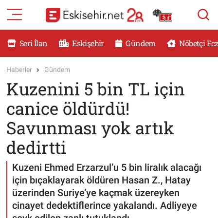
RESMİ İLANLAR
Eskişehir Nöbetçi Eczaneler
Seri İlan
Eskişehir
Gündem
Nöbetçi Ec
GÜNDEM
Eskişehir Hava Durumu
Haberler
Gündem
Kuzenini 5 bin TL için
DÜNYA
Eskişehir Namaz Vakitleri
canice öldürdü!
SAĞLIK
Eskişehir Trafik Yoğunluk Haritası
Savunması yok artık
MAGAZİN
Süper Lig Puan Durumu ve Fikstür
dedirtti
KADIN
Tüm Manşetler
Kuzeni Ehmed Erzarzul’u 5 bin liralık alacağı
için bıçaklayarak öldüren Hasan Z., Hatay
TEKNOLOJİ
Son Dakika Haberleri
üzerinden Suriye’ye kaçmak üzereyken
cinayet dedektiflerince yakalandı. Adliyeye
YEMEK
Haber Arşivi
sevk edilen zanlı tutuklandı.