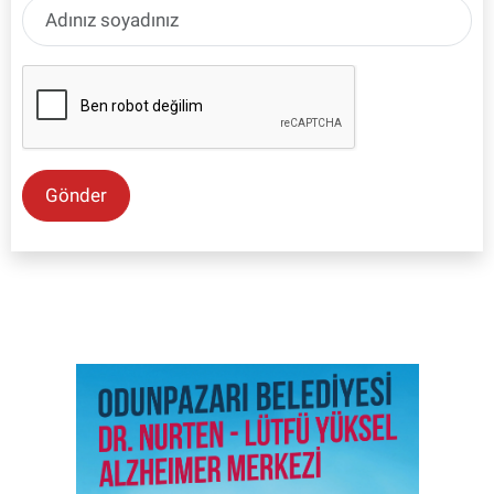
Gönder
SON İŞ İLANLARI
Tüm ilanları incele →