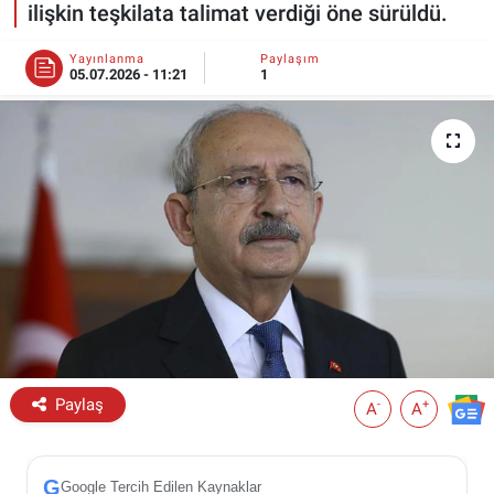
ilişkin teşkilata talimat verdiği öne sürüldü.
ESKİŞEHİR NÖBETÇİ ECZANELER
Yayınlanma
Paylaşım
05.07.2026 - 11:21
1
Eskişehir Haber İçerikleri
Eskişehir Hava Durumu
Eskişehir Tramvay Saatleri
Eskişehir Otobüs Saatleri
Paylaş
-
+
A
A
G
Google Tercih Edilen Kaynaklar