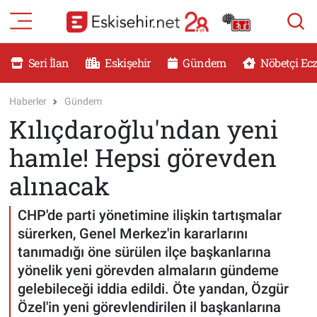
RESMİ İLANLAR
Eskişehir Nöbetçi Eczaneler
Seri İlan
Eskişehir
Gündem
Nöbetçi Ec
GÜNDEM
Eskişehir Hava Durumu
Haberler
Gündem
Kılıçdaroğlu'ndan yeni
DÜNYA
Eskişehir Namaz Vakitleri
hamle! Hepsi görevden
SAĞLIK
Eskişehir Trafik Yoğunluk Haritası
alınacak
MAGAZİN
Süper Lig Puan Durumu ve Fikstür
CHP'de parti yönetimine ilişkin tartışmalar
sürerken, Genel Merkez'in kararlarını
KADIN
Tüm Manşetler
tanımadığı öne sürülen ilçe başkanlarına
yönelik yeni görevden almaların gündeme
TEKNOLOJİ
Son Dakika Haberleri
gelebileceği iddia edildi. Öte yandan, Özgür
Özel'in yeni görevlendirilen il başkanlarına
YEMEK
Haber Arşivi