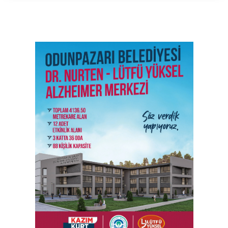
SON İŞ İLANLARI
Tüm ilanları incele →