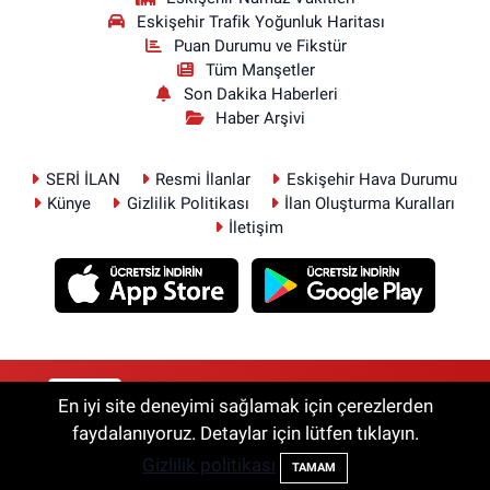
Eskişehir Trafik Yoğunluk Haritası
Puan Durumu ve Fikstür
Tüm Manşetler
Son Dakika Haberleri
Haber Arşivi
SERİ İLAN
Resmi İlanlar
Eskişehir Hava Durumu
Künye
Gizlilik Politikası
İlan Oluşturma Kuralları
İletişim
RSS
Copyright © 2026. Her hakkı saklıdır.
En iyi site deneyimi sağlamak için çerezlerden
faydalanıyoruz. Detaylar için lütfen tıklayın.
Gizlilik politikası
Haber Yazılımı:
TE Bilişim
TAMAM