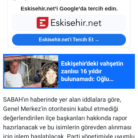
Eskisehir.net’i Google’da tercih edin.
Eskisehir.net’i Tercih Et →
Eskişehir'deki vahşetin
zanlısı 16 yıldır
bulunamadı: Oğlu
savcılığa seslendi
SABAH'ın haberinde yer alan iddialara göre,
Genel Merkez'in otoritesini kabul etmediği
değerlendirilen ilçe başkanları hakkında rapor
hazırlanacak ve bu isimlerin görevden alınması
için işlem başlatılacak. Parti yönetimiyle uyumlu