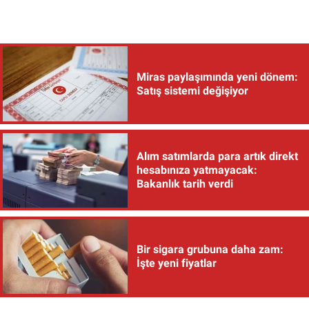
Miras paylaşımında yeni dönem:
Satış sistemi değişiyor
Alım satımlarda para artık direkt
hesabınıza yatmayacak:
Bakanlık tarih verdi
Bir sigara grubuna daha zam:
İşte yeni fiyatlar