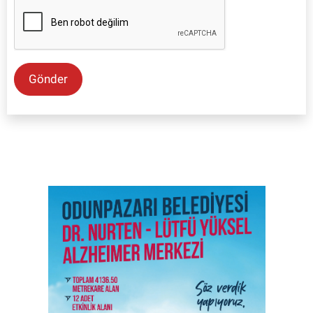
Gönder
SON İŞ İLANLARI
Tüm ilanları incele →