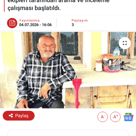
çalışması başlatıldı.
ESKİŞEHİR NÖBETÇİ ECZANELER
Yayınlanma
Paylaşım
04.07.2026 - 16:06
3
Eskişehir Haber İçerikleri
Eskişehir Hava Durumu
Eskişehir Tramvay Saatleri
Eskişehir Otobüs Saatleri
Paylaş
-
+
A
A