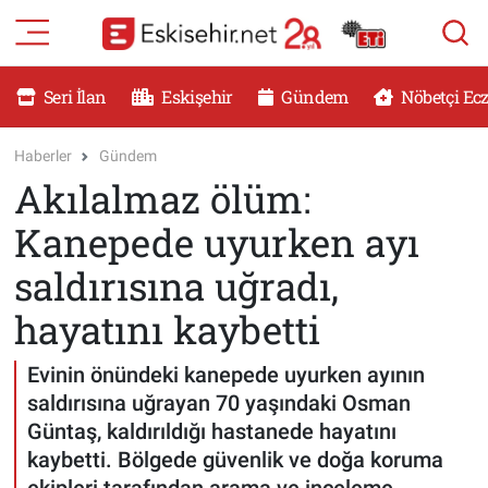
RESMİ İLANLAR
Eskişehir Nöbetçi Eczaneler
Seri İlan
Eskişehir
Gündem
Nöbetçi Ec
GÜNDEM
Eskişehir Hava Durumu
Haberler
Gündem
Akılalmaz ölüm:
DÜNYA
Eskişehir Namaz Vakitleri
Kanepede uyurken ayı
SAĞLIK
Eskişehir Trafik Yoğunluk Haritası
saldırısına uğradı,
MAGAZİN
Süper Lig Puan Durumu ve Fikstür
hayatını kaybetti
KADIN
Tüm Manşetler
Evinin önündeki kanepede uyurken ayının
saldırısına uğrayan 70 yaşındaki Osman
TEKNOLOJİ
Son Dakika Haberleri
Güntaş, kaldırıldığı hastanede hayatını
kaybetti. Bölgede güvenlik ve doğa koruma
YEMEK
Haber Arşivi
ekipleri tarafından arama ve inceleme