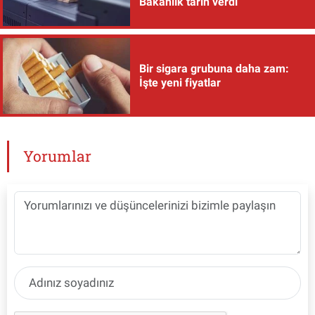
Bakanlık tarih verdi
Bir sigara grubuna daha zam:
İşte yeni fiyatlar
Yorumlar