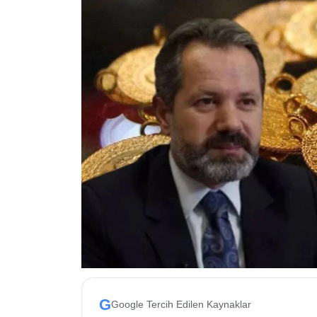
ESKİŞEHİR NÖBETÇİ ECZANELER
Eskişehir Haber İçerikleri
Eskişehir Hava Durumu
Eskişehir Tramvay Saatleri
Eskişehir Otobüs Saatleri
G
Google Tercih Edilen Kaynaklar