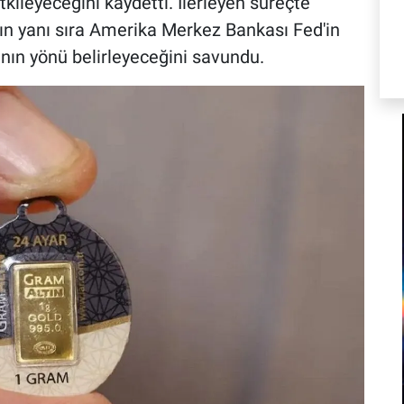
etkileyeceğini kaydetti. İlerleyen süreçte
n yanı sıra Amerika Merkez Bankası Fed'in
rının yönü belirleyeceğini savundu.