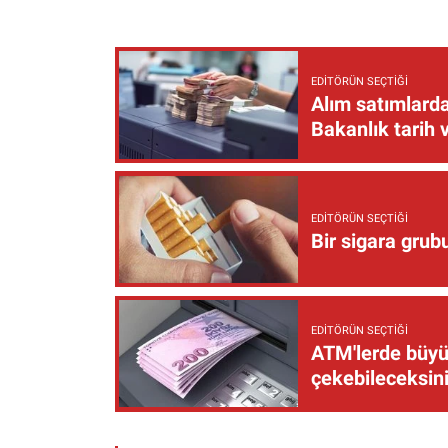
EDITÖRÜN SEÇTIĞI
Alım satımlarda
Bakanlık tarih 
EDITÖRÜN SEÇTIĞI
Bir sigara grub
EDITÖRÜN SEÇTIĞI
ATM'lerde büyük
çekebileceksin