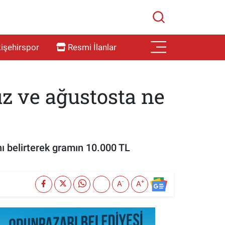
işehirspor
Resmi İlanlar
 ve ağustosta ne
ı belirterek gramın 10.000 TL
-
+
A
A