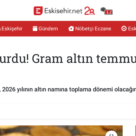
Eskişehir
Gündem
Nöbetçi Eczane
Esk
rdu! Gram altın temmuz
2026 yılının altın namına toplama dönemi olacağın