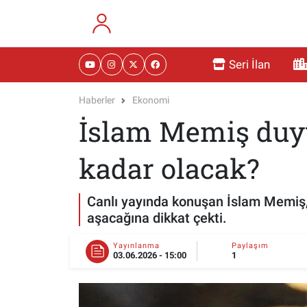
RESMİ İLANLAR
Eskişehir Nöbetçi Eczaneler
Seri İlan
GÜNDEM
Eskişehir Hava Durumu
Haberler
Ekonomi
İslam Memiş duyu
DÜNYA
Eskişehir Namaz Vakitleri
SAĞLIK
Eskişehir Trafik Yoğunluk Haritası
kadar olacak?
MAGAZİN
Süper Lig Puan Durumu ve Fikstür
Canlı yayında konuşan İslam Memiş, 
aşacağına dikkat çekti.
KADIN
Tüm Manşetler
Yayınlanma
Paylaşım
03.06.2026 - 15:00
1
TEKNOLOJİ
Son Dakika Haberleri
YEMEK
Haber Arşivi