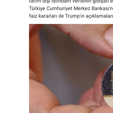
tarım dışı istihdam verisinin gidişatı 
Türkiye Cumhuriyet Merkez Bankası'nı
faiz kararları ile Trump'ın açıklamala