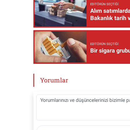
EDITÖRÜN SEÇTIĞI
Alım satımlarda
Bakanlık tarih 
EDITÖRÜN SEÇTIĞI
Bir sigara grub
Yorumlar