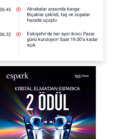
Akrabalar arasında kavga:
06:45
Bıçaklar çekildi, taş ve sopalar
havada uçuştu
Eskişehir'de her ayın ikinci Pazar
06:32
günü kuruluyor! Saat 19.00’a kadar
açık