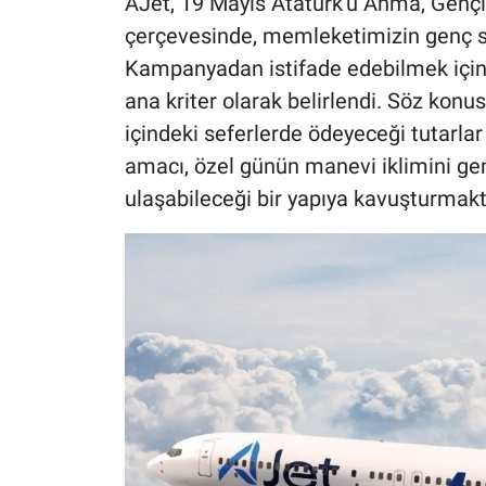
AJet, 19 Mayıs Atatürk'ü Anma, Gençli
çerçevesinde, memleketimizin genç sa
Kampanyadan istifade edebilmek için 
ana kriter olarak belirlendi. Söz konus
içindeki seferlerde ödeyeceği tutarla
amacı, özel günün manevi iklimini ge
ulaşabileceği bir yapıya kavuşturmaktı