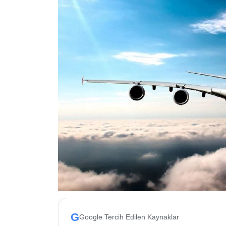
ESKİŞEHİR NÖBETÇİ ECZANELER
Eskişehir Haber İçerikleri
Eskişehir Hava Durumu
Eskişehir Tramvay Saatleri
Eskişehir Otobüs Saatleri
G
Google Tercih Edilen Kaynaklar