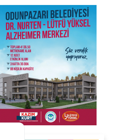
SON İŞ İLANLARI
Tüm ilanları incele →