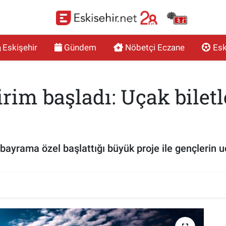
Eskişehir
Gündem
Nöbetçi Eczane
Esk
irim başladı: Uçak bilet
bayrama özel başlattığı büyük proje ile gençlerin u