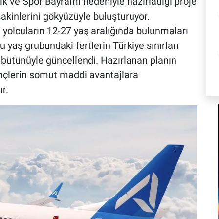
k ve Spor Bayramı nedeniyle hazırladığı proje
kinlerini gökyüzüyle buluşturuyor.
yolcuların 12-27 yaş aralığında bulunmaları
u yaş grubundaki fertlerin Türkiye sınırları
r bütünüyle güncellendi. Hazırlanan planın
nçlerin somut maddi avantajlara
r.