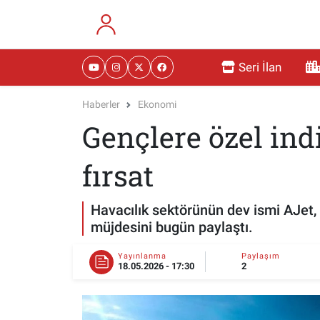
RESMİ İLANLAR
Eskişehir Nöbetçi Eczaneler
Seri İlan
GÜNDEM
Eskişehir Hava Durumu
Haberler
Ekonomi
Gençlere özel ind
DÜNYA
Eskişehir Namaz Vakitleri
SAĞLIK
Eskişehir Trafik Yoğunluk Haritası
fırsat
MAGAZİN
Süper Lig Puan Durumu ve Fikstür
Havacılık sektörünün dev ismi AJet, 
müjdesini bugün paylaştı.
KADIN
Tüm Manşetler
Yayınlanma
Paylaşım
18.05.2026 - 17:30
2
TEKNOLOJİ
Son Dakika Haberleri
YEMEK
Haber Arşivi