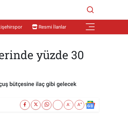
işehirspor
Resmi İlanlar
lerinde yüzde 30
çuş bütçesine ilaç gibi gelecek
-
+
A
A