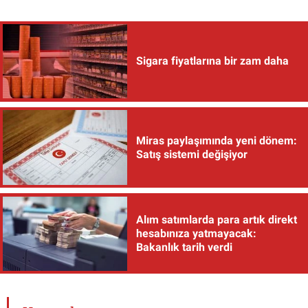
Sigara fiyatlarına bir zam daha
Miras paylaşımında yeni dönem:
Satış sistemi değişiyor
Alım satımlarda para artık direkt
hesabınıza yatmayacak:
Bakanlık tarih verdi