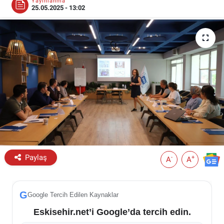
Yayınlanma
25.05.2025 - 13:02
ESKİŞEHİR NÖBETÇİ ECZANELER
Eskişehir Haber İçerikleri
Eskişehir Hava Durumu
Eskişehir Tramvay Saatleri
Eskişehir Otobüs Saatleri
Paylaş
-
+
A
A
G
Google Tercih Edilen Kaynaklar
Eskisehir.net’i Google’da tercih edin.