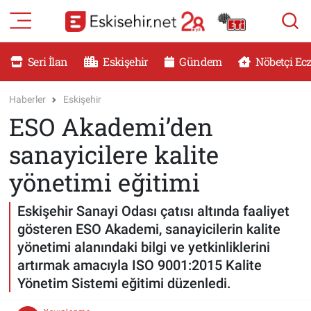
RESMİ İLANLAR
Eskişehir Nöbetçi Eczaneler
Seri İlan
Eskişehir
Gündem
Nöbetçi Ec
GÜNDEM
Eskişehir Hava Durumu
Haberler
Eskişehir
ESO Akademi’den
DÜNYA
Eskişehir Namaz Vakitleri
sanayicilere kalite
SAĞLIK
Eskişehir Trafik Yoğunluk Haritası
yönetimi eğitimi
MAGAZİN
Süper Lig Puan Durumu ve Fikstür
Eskişehir Sanayi Odası çatısı altında faaliyet
gösteren ESO Akademi, sanayicilerin kalite
KADIN
Tüm Manşetler
yönetimi alanındaki bilgi ve yetkinliklerini
artırmak amacıyla ISO 9001:2015 Kalite
TEKNOLOJİ
Son Dakika Haberleri
Yönetim Sistemi eğitimi düzenledi.
YEMEK
Haber Arşivi