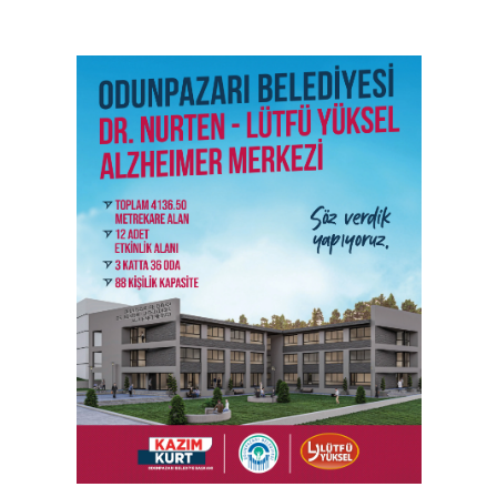
SON İŞ İLANLARI
Tüm ilanları incele →