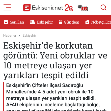
RESMİ İLANLAR
Eskişehir Nöbetçi Eczaneler
Seri İlan
Eskişehir
Gündem
Nöbetçi Ec
GÜNDEM
Eskişehir Hava Durumu
Haberler
Eskişehir
Eskişehir'de korkutan
DÜNYA
Eskişehir Namaz Vakitleri
görüntü: Yeni obruklar ve
SAĞLIK
Eskişehir Trafik Yoğunluk Haritası
10 metreye ulaşan yer
MAGAZİN
Süper Lig Puan Durumu ve Fikstür
yarıkları tespit edildi
KADIN
Tüm Manşetler
Eskişehir'in Çifteler ilçesi Sadıroğlu
Mahallesi'nde 4-5 adet yeni obruk ile 10
TEKNOLOJİ
Son Dakika Haberleri
metreye ulaşan yer yarıkları tespit edildi.
AFAD ekiplerinin inceleme başlattığı bölge,
YEMEK
Haber Arşivi
can ve mal güvenliği için şeritlerle kapatılarak