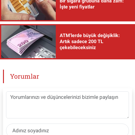
Bir sigara grubuna daha zam:
İşte yeni fiyatlar
ATM'lerde büyük değişiklik:
Artık sadece 200 TL
çekebileceksiniz
Yorumlar