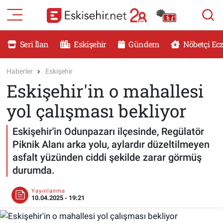
RESMİ İLANLAR
Eskişehir Nöbetçi Eczaneler
Seri İlan
Eskişehir
Gündem
Nöbetçi Ec
GÜNDEM
Eskişehir Hava Durumu
Haberler
Eskişehir
Eskişehir'in o mahallesi
DÜNYA
Eskişehir Namaz Vakitleri
yol çalışması bekliyor
SAĞLIK
Eskişehir Trafik Yoğunluk Haritası
Eskişehir'in Odunpazarı ilçesinde, Regülatör
MAGAZİN
Süper Lig Puan Durumu ve Fikstür
Piknik Alanı arka yolu, aylardır düzeltilmeyen
asfalt yüzünden ciddi şekilde zarar görmüş
KADIN
Tüm Manşetler
durumda.
TEKNOLOJİ
Son Dakika Haberleri
Yayınlanma
10.04.2025 - 19:21
YEMEK
Haber Arşivi