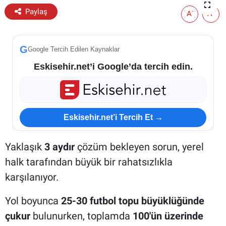
Paylaş
-
+
A
A
ESKİŞEHİR NÖBETÇİ ECZANELER
Eskişehir Haber İçerikleri
G
Google Tercih Edilen Kaynaklar
Eskisehir.net’i Google’da tercih edin.
Eskişehir Hava Durumu
Eskişehir Tramvay Saatleri
Eskisehir.net’i Tercih Et →
Eskişehir Otobüs Saatleri
Yaklaşık
3 aydır
çözüm bekleyen sorun, yerel
halk tarafından büyük bir rahatsızlıkla
karşılanıyor.
Yol boyunca
25-30 futbol topu büyüklüğünde
çukur
bulunurken, toplamda
100'ün üzerinde