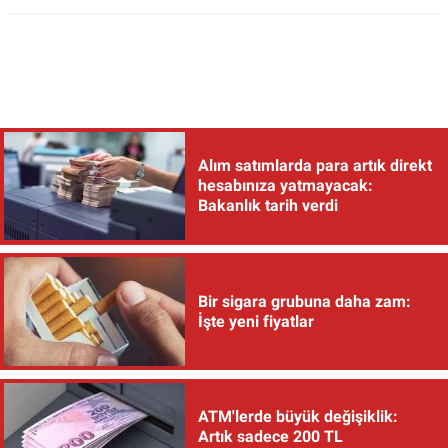
Alım satımlarda para artık direkt
hesabınıza yatmayacak:
Bakanlık tarih verdi
Bir sigara grubuna daha zam:
İşte yeni fiyatlar
ATM'lerde büyük değişiklik:
Artık sadece 200 TL