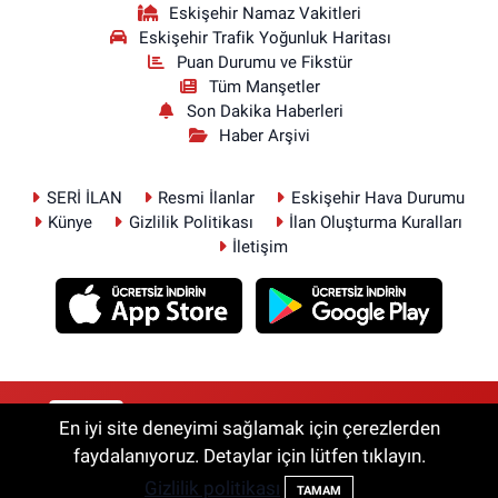
Eskişehir Namaz Vakitleri
Eskişehir Trafik Yoğunluk Haritası
Puan Durumu ve Fikstür
Tüm Manşetler
Son Dakika Haberleri
Haber Arşivi
SERİ İLAN
Resmi İlanlar
Eskişehir Hava Durumu
Künye
Gizlilik Politikası
İlan Oluşturma Kuralları
İletişim
RSS
Copyright © 2026. Her hakkı saklıdır.
En iyi site deneyimi sağlamak için çerezlerden
faydalanıyoruz. Detaylar için lütfen tıklayın.
Gizlilik politikası
Haber Yazılımı:
TE Bilişim
TAMAM