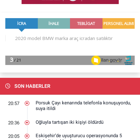
SON HABERLER
Porsuk Çayı kenarında telefonla konuşuyordu,
20:57
suya itildi
Oğluyla tartışan iki kişiyi öldürdü
20:36
Eskişehir’de uyuşturucu operasyonunda 5
20:05