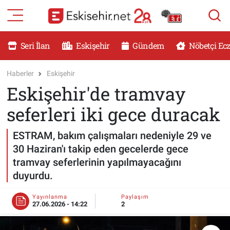
RESMİ İLANLAR
Eskişehir Nöbetçi Eczaneler
Seri İlan
Eskişehir
Gündem
Nöbetçi Ec
GÜNDEM
Eskişehir Hava Durumu
Haberler
Eskişehir
Eskişehir'de tramvay
DÜNYA
Eskişehir Namaz Vakitleri
seferleri iki gece duracak
SAĞLIK
Eskişehir Trafik Yoğunluk Haritası
ESTRAM, bakım çalışmaları nedeniyle 29 ve
MAGAZİN
Süper Lig Puan Durumu ve Fikstür
30 Haziran'ı takip eden gecelerde gece
tramvay seferlerinin yapılmayacağını
KADIN
Tüm Manşetler
duyurdu.
TEKNOLOJİ
Son Dakika Haberleri
Yayınlanma
Paylaşım
27.06.2026 - 14:22
2
YEMEK
Haber Arşivi