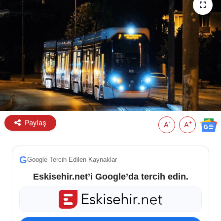
ESKİŞEHİR NÖBETÇİ ECZANELER
Eskişehir Haber İçerikleri
Eskişehir Hava Durumu
Eskişehir Tramvay Saatleri
Eskişehir Otobüs Saatleri
Paylaş
-
+
A
A
G
Google Tercih Edilen Kaynaklar
Eskisehir.net’i Google’da tercih edin.