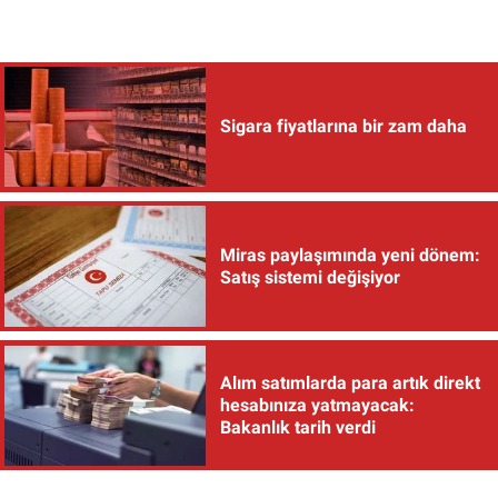
Sigara fiyatlarına bir zam daha
Miras paylaşımında yeni dönem:
Satış sistemi değişiyor
Alım satımlarda para artık direkt
hesabınıza yatmayacak:
Bakanlık tarih verdi