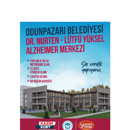
SON İŞ İLANLARI
Tüm ilanları incele →