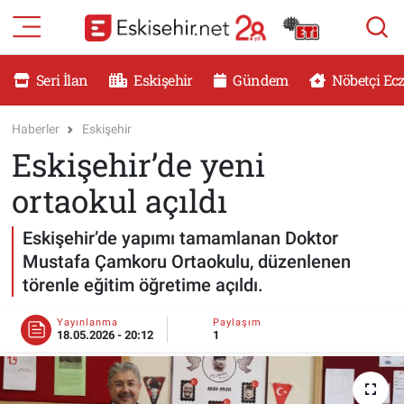
RESMİ İLANLAR
Eskişehir Nöbetçi Eczaneler
Seri İlan
Eskişehir
Gündem
Nöbetçi Ec
GÜNDEM
Eskişehir Hava Durumu
Haberler
Eskişehir
Eskişehir’de yeni
DÜNYA
Eskişehir Namaz Vakitleri
ortaokul açıldı
SAĞLIK
Eskişehir Trafik Yoğunluk Haritası
Eskişehir’de yapımı tamamlanan Doktor
MAGAZİN
Süper Lig Puan Durumu ve Fikstür
Mustafa Çamkoru Ortaokulu, düzenlenen
törenle eğitim öğretime açıldı.
KADIN
Tüm Manşetler
Yayınlanma
Paylaşım
18.05.2026 - 20:12
1
TEKNOLOJİ
Son Dakika Haberleri
YEMEK
Haber Arşivi