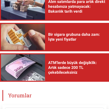
Alım satımlarda para artık direkt
hesabınıza yatmayacak:
Bakanlık tarih verdi
Bir sigara grubuna daha zam:
İşte yeni fiyatlar
ATM'lerde büyük değişiklik:
Artık sadece 200 TL
çekebileceksiniz
Yorumlar