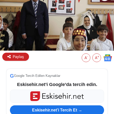
ESKİŞEHİR NÖBETÇİ ECZANELER
Eskişehir Haber İçerikleri
Eskişehir Hava Durumu
Eskişehir Tramvay Saatleri
Paylaş
-
+
A
A
Eskişehir Otobüs Saatleri
G
Google Tercih Edilen Kaynaklar
Eskisehir.net’i Google’da tercih edin.
Eskisehir.net’i Tercih Et →