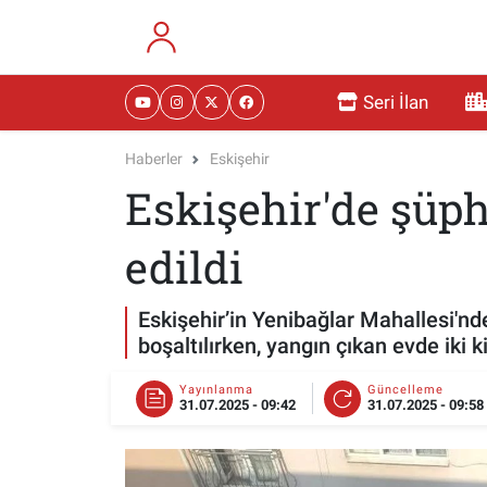
RESMİ İLANLAR
Eskişehir Nöbetçi Eczaneler
Seri İlan
GÜNDEM
Eskişehir Hava Durumu
Haberler
Eskişehir
Eskişehir'de şüphe
DÜNYA
Eskişehir Namaz Vakitleri
SAĞLIK
Eskişehir Trafik Yoğunluk Haritası
edildi
MAGAZİN
Süper Lig Puan Durumu ve Fikstür
Eskişehir’in Yenibağlar Mahallesi'n
boşaltılırken, yangın çıkan evde iki ki
KADIN
Tüm Manşetler
Yayınlanma
Güncelleme
31.07.2025 - 09:42
31.07.2025 - 09:58
TEKNOLOJİ
Son Dakika Haberleri
YEMEK
Haber Arşivi