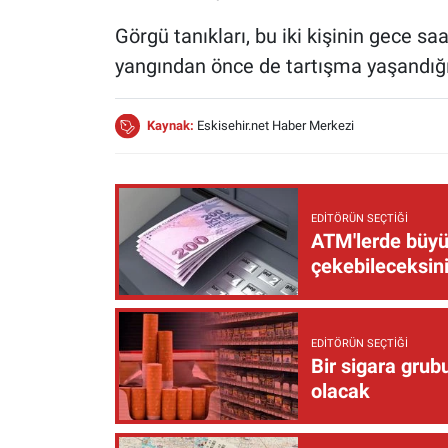
Görgü tanıkları, bu iki kişinin gece sa
yangından önce de tartışma yaşandığın
Kaynak:
Eskisehir.net Haber Merkezi
EDITÖRÜN SEÇTIĞI
ATM'lerde büyük
çekebileceksin
EDITÖRÜN SEÇTIĞI
Bir sigara grub
olacak