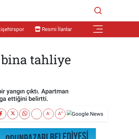
işehirspor
Resmi İlanlar
 bina tahliye
ir yangın çıktı. Apartman
a ettiğini belirtti.
-
+
A
A