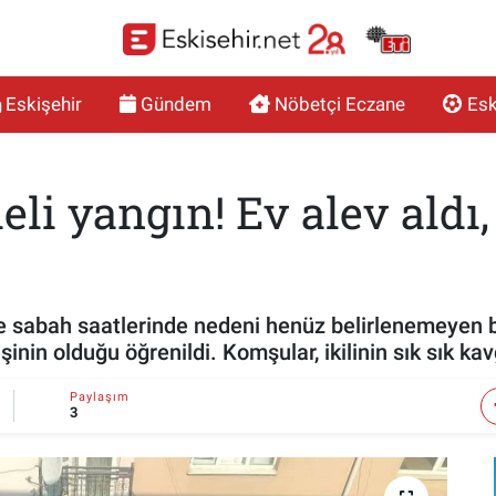
Eskişehir
Gündem
Nöbetçi Eczane
Esk
li yangın! Ev alev aldı,
de sabah saatlerinde nedeni henüz belirlenemeyen b
şinin olduğu öğrenildi. Komşular, ikilinin sık sık kavg
Paylaşım
3