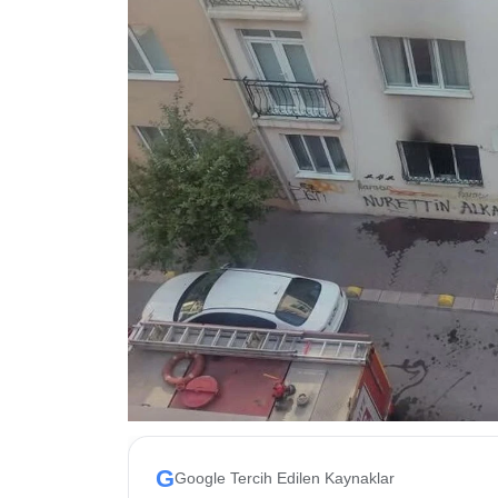
ESKİŞEHİR NÖBETÇİ ECZANELER
Eskişehir Haber İçerikleri
Eskişehir Hava Durumu
Eskişehir Tramvay Saatleri
Eskişehir Otobüs Saatleri
G
Google Tercih Edilen Kaynaklar