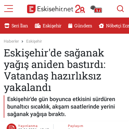
RESMİ İLANLAR
Eskişehir Nöbetçi Eczaneler
Seri İlan
Eskişehir
Gündem
Nöbetçi Ec
GÜNDEM
Eskişehir Hava Durumu
Haberler
Eskişehir
Eskişehir'de sağanak
DÜNYA
Eskişehir Namaz Vakitleri
yağış aniden bastırdı:
SAĞLIK
Eskişehir Trafik Yoğunluk Haritası
Vatandaş hazırlıksız
MAGAZİN
Süper Lig Puan Durumu ve Fikstür
yakalandı
KADIN
Tüm Manşetler
Eskişehir'de gün boyunca etkisini sürdüren
bunaltıcı sıcaklık, akşam saatlerinde yerini
TEKNOLOJİ
Son Dakika Haberleri
sağanak yağışa bıraktı.
YEMEK
Haber Arşivi
Yayınlanma
Paylaşım