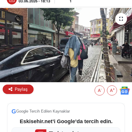
03.06.2026 - 18:13
1
ESKİŞEHİR NÖBETÇİ ECZANELER
Eskişehir Haber İçerikleri
Eskişehir Hava Durumu
Eskişehir Tramvay Saatleri
Eskişehir Otobüs Saatleri
Paylaş
-
+
A
A
G
Google Tercih Edilen Kaynaklar
Eskisehir.net’i Google’da tercih edin.