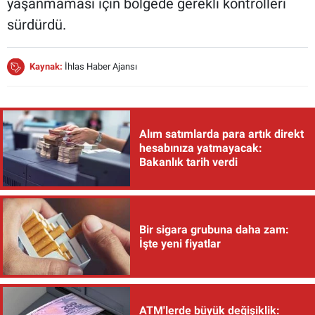
yaşanmaması için bölgede gerekli kontrolleri
sürdürdü.
Kaynak:
İhlas Haber Ajansı
Alım satımlarda para artık direkt
hesabınıza yatmayacak:
Bakanlık tarih verdi
Bir sigara grubuna daha zam:
İşte yeni fiyatlar
ATM'lerde büyük değişiklik: