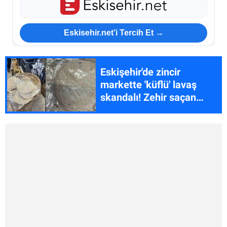
Eskisehir.net’i Tercih Et →
Eskişehir'de zincir
markette 'küflü' lavaş
skandalı! Zehir saçan
lavaş rafta satışa
sunuldu