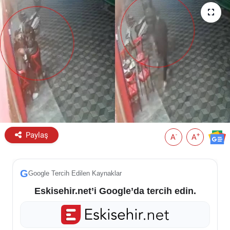
ESKİŞEHİR NÖBETÇİ ECZANELER
Eskişehir Haber İçerikleri
Eskişehir Hava Durumu
Eskişehir Tramvay Saatleri
Eskişehir Otobüs Saatleri
Paylaş
-
+
A
A
G
Google Tercih Edilen Kaynaklar
Eskisehir.net’i Google’da tercih edin.