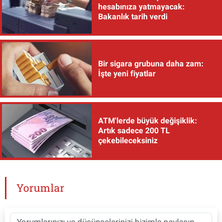
hesabınıza yatmayacak:
Bakanlık tarih verdi
Bir sigara grubuna daha zam:
İşte yeni fiyatlar
ATM'lerde büyük değişiklik:
Artık sadece 200 TL
çekebileceksiniz
Yorumlar