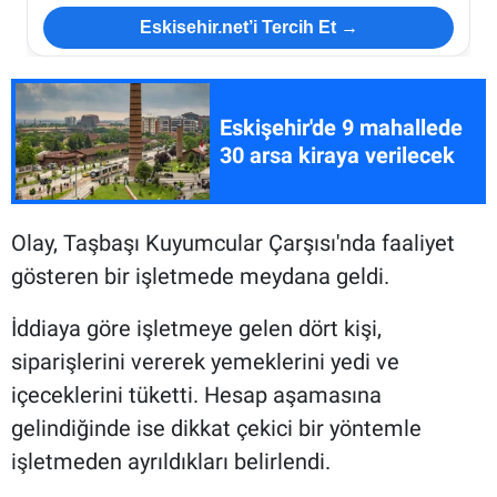
Eskisehir.net’i Tercih Et →
Eskişehir'de 9 mahallede
30 arsa kiraya verilecek
Olay, Taşbaşı Kuyumcular Çarşısı'nda faaliyet
gösteren bir işletmede meydana geldi.
İddiaya göre işletmeye gelen dört kişi,
siparişlerini vererek yemeklerini yedi ve
içeceklerini tüketti. Hesap aşamasına
gelindiğinde ise dikkat çekici bir yöntemle
işletmeden ayrıldıkları belirlendi.