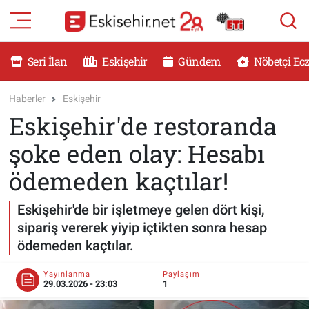
RESMİ İLANLAR
Eskişehir Nöbetçi Eczaneler
Seri İlan
Eskişehir
Gündem
Nöbetçi Ec
GÜNDEM
Eskişehir Hava Durumu
Haberler
Eskişehir
Eskişehir'de restoranda
DÜNYA
Eskişehir Namaz Vakitleri
şoke eden olay: Hesabı
SAĞLIK
Eskişehir Trafik Yoğunluk Haritası
ödemeden kaçtılar!
MAGAZİN
Süper Lig Puan Durumu ve Fikstür
Eskişehir'de bir işletmeye gelen dört kişi,
sipariş vererek yiyip içtikten sonra hesap
KADIN
Tüm Manşetler
ödemeden kaçtılar.
TEKNOLOJİ
Son Dakika Haberleri
Yayınlanma
Paylaşım
29.03.2026 - 23:03
1
YEMEK
Haber Arşivi