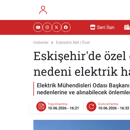
RESMİ İLANLAR
Eskişehir Nöbetçi Eczaneler
Seri İlan
GÜNDEM
Eskişehir Hava Durumu
Haberler
Eskisehir.net | Özel
Eskişehir'de özel
DÜNYA
Eskişehir Namaz Vakitleri
SAĞLIK
Eskişehir Trafik Yoğunluk Haritası
nedeni elektrik h
MAGAZİN
Süper Lig Puan Durumu ve Fikstür
Elektrik Mühendisleri Odası Başkan
nedenlerine ve alınabilecek önlemler
KADIN
Tüm Manşetler
Yayınlanma
Güncelleme
10.06.2026 - 16:21
10.06.2026 - 16:32
TEKNOLOJİ
Son Dakika Haberleri
YEMEK
Haber Arşivi