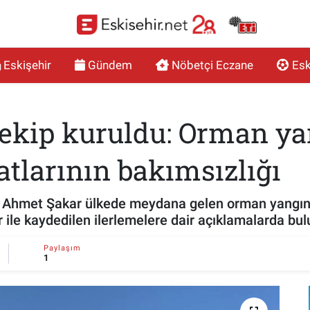
Eskişehir
Gündem
Nöbetçi Eczane
Esk
 ekip kuruldu: Orman ya
atlarının bakımsızlığı
ı Ahmet Şakar ülkede meydana gelen orman yangınl
 ile kaydedilen ilerlemelere dair açıklamalarda bu
Paylaşım
1