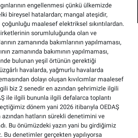
yangınlarının engellenmesi çünkü ülkemizde
lki bireysel hatalardan; mangal ateşidir,
 çoğunluğu maalesef elektriksel sıkıntılardan.
 şirketlerinin sorumluluğunda olan ve
tlarının zamanında bakımlarının yapılmaması,
arının zamanında bakımının yapılmaması,
inde bulunan yeşil örtünün gerektiği
zgârlı havalarda, yağmurlu havalarda
 temasından dolayı oluşan kıvılcımlar maalesef
ili biz 2 senedir en azından şehrimizle ilgili
le ilgili bununla ilgili defalarca toplantı
 geçtiğimiz dönem yani 2026 itibarıyla OEDAŞ
En azından hatların sürekli denetimini ve
dı. Bu önümüzdeki yazın yani bu girdiğimiz
z. Bu denetimler gerçekten yapılıyorsa