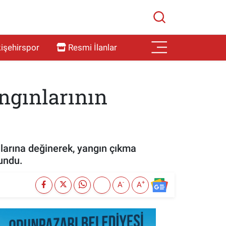
işehirspor
Resmi İlanlar
ngınlarının
arına değinerek, yangın çıkma
lundu.
-
+
A
A