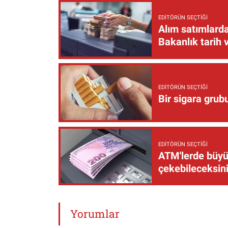
EDITÖRÜN SEÇTIĞI
Alım satımlarda
Bakanlık tarih 
EDITÖRÜN SEÇTIĞI
Bir sigara grub
EDITÖRÜN SEÇTIĞI
ATM'lerde büyük
çekebileceksin
Yorumlar