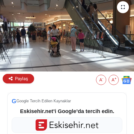
ESKİŞEHİR NÖBETÇİ ECZANELER
Eskişehir Haber İçerikleri
Eskişehir Hava Durumu
Eskişehir Tramvay Saatleri
Eskişehir Otobüs Saatleri
Paylaş
-
+
A
A
G
Google Tercih Edilen Kaynaklar
Eskisehir.net’i Google’da tercih edin.