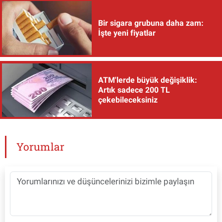
Bir sigara grubuna daha zam:
İşte yeni fiyatlar
ATM'lerde büyük değişiklik:
Artık sadece 200 TL
çekebileceksiniz
Yorumlar