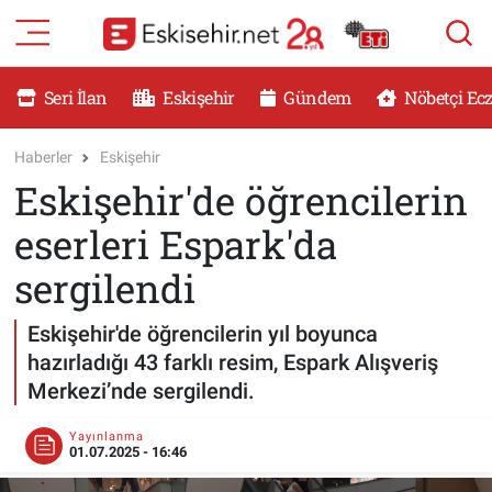
RESMİ İLANLAR
Eskişehir Nöbetçi Eczaneler
Seri İlan
Eskişehir
Gündem
Nöbetçi Ec
GÜNDEM
Eskişehir Hava Durumu
Haberler
Eskişehir
Eskişehir'de öğrencilerin
DÜNYA
Eskişehir Namaz Vakitleri
eserleri Espark'da
SAĞLIK
Eskişehir Trafik Yoğunluk Haritası
sergilendi
MAGAZİN
Süper Lig Puan Durumu ve Fikstür
Eskişehir'de öğrencilerin yıl boyunca
hazırladığı 43 farklı resim, Espark Alışveriş
KADIN
Tüm Manşetler
Merkezi’nde sergilendi.
TEKNOLOJİ
Son Dakika Haberleri
Yayınlanma
01.07.2025 - 16:46
YEMEK
Haber Arşivi