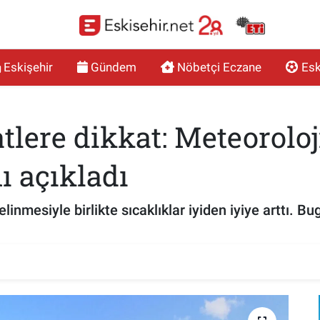
Eskişehir
Gündem
Nöbetçi Eczane
Esk
atlere dikkat: Meteorolo
ı açıkladı
linmesiyle birlikte sıcaklıklar iyiden iyiye arttı. 