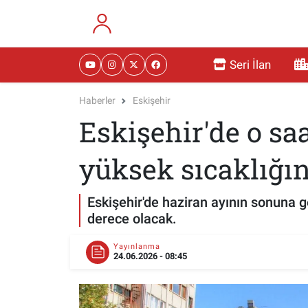
RESMİ İLANLAR
Eskişehir Nöbetçi Eczaneler
Seri İlan
GÜNDEM
Eskişehir Hava Durumu
Haberler
Eskişehir
Eskişehir'de o sa
DÜNYA
Eskişehir Namaz Vakitleri
SAĞLIK
Eskişehir Trafik Yoğunluk Haritası
yüksek sıcaklığın
MAGAZİN
Süper Lig Puan Durumu ve Fikstür
Eskişehir'de haziran ayının sonuna ge
derece olacak.
KADIN
Tüm Manşetler
Yayınlanma
24.06.2026 - 08:45
TEKNOLOJİ
Son Dakika Haberleri
YEMEK
Haber Arşivi