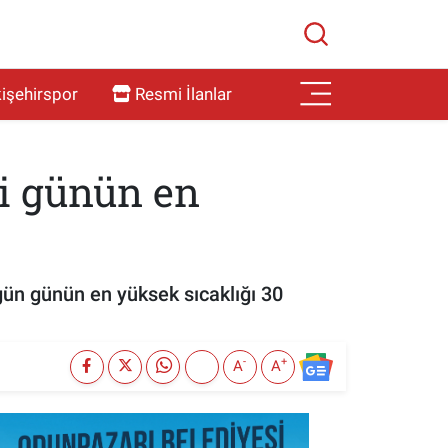
işehirspor
Resmi İlanlar
ji günün en
Bugün günün en yüksek sıcaklığı 30
-
+
A
A