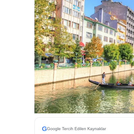
ESKİŞEHİR NÖBETÇİ ECZANELER
Eskişehir Haber İçerikleri
Eskişehir Hava Durumu
Eskişehir Tramvay Saatleri
Eskişehir Otobüs Saatleri
G
Google Tercih Edilen Kaynaklar