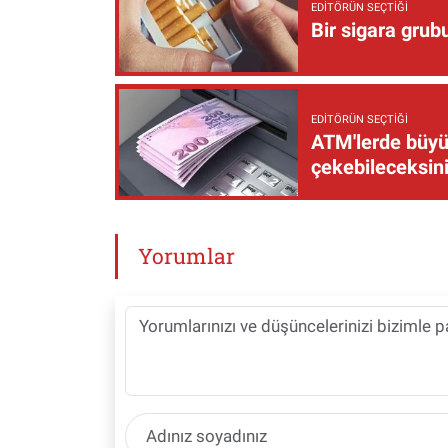
EDITÖRÜN SEÇTIĞI
Bir sigara grub
EDITÖRÜN SEÇTIĞI
ATM'lerde büyük
çekebileceksin
Yorumlar