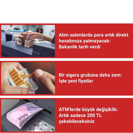
Alım satımlarda para artık direkt
hesabınıza yatmayacak:
Bakanlık tarih verdi
Bir sigara grubuna daha zam:
İşte yeni fiyatlar
ATM'lerde büyük değişiklik:
Artık sadece 200 TL
çekebileceksiniz