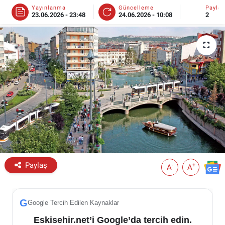
Yayınlanma
Güncelleme
Payla
23.06.2026 - 23:48
24.06.2026 - 10:08
2
ESKİŞEHİR NÖBETÇİ ECZANELER
Eskişehir Haber İçerikleri
Eskişehir Hava Durumu
Eskişehir Tramvay Saatleri
Eskişehir Otobüs Saatleri
Paylaş
-
+
A
A
G
Google Tercih Edilen Kaynaklar
Eskisehir.net’i Google’da tercih edin.