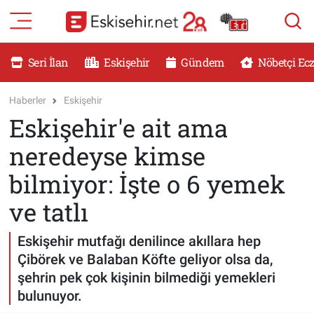
RESMİ İLANLAR
Eskişehir Nöbetçi Eczaneler
Seri İlan
Eskişehir
Gündem
Nöbetçi Ec
GÜNDEM
Eskişehir Hava Durumu
Haberler
Eskişehir
Eskişehir'e ait ama
DÜNYA
Eskişehir Namaz Vakitleri
neredeyse kimse
SAĞLIK
Eskişehir Trafik Yoğunluk Haritası
bilmiyor: İşte o 6 yemek
MAGAZİN
Süper Lig Puan Durumu ve Fikstür
ve tatlı
KADIN
Tüm Manşetler
Eskişehir mutfağı denilince akıllara hep
Çibörek ve Balaban Köfte geliyor olsa da,
TEKNOLOJİ
Son Dakika Haberleri
şehrin pek çok kişinin bilmediği yemekleri
bulunuyor.
YEMEK
Haber Arşivi