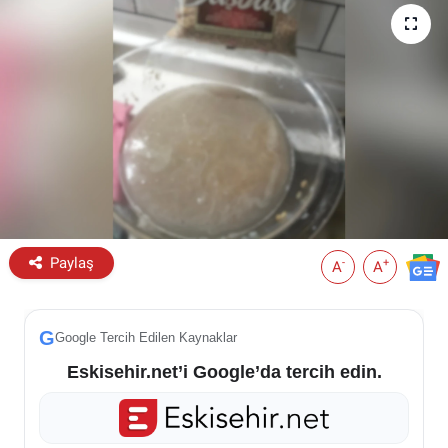
ESKİŞEHİR NÖBETÇİ ECZANELER
Eskişehir Haber İçerikleri
Eskişehir Hava Durumu
Eskişehir Tramvay Saatleri
Eskişehir Otobüs Saatleri
Paylaş
-
+
A
A
G
Google Tercih Edilen Kaynaklar
Eskisehir.net’i Google’da tercih edin.