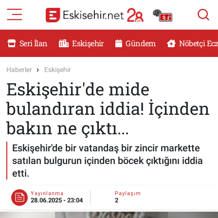
RESMİ İLANLAR
Eskişehir Nöbetçi Eczaneler
Seri İlan
Eskişehir
Gündem
Nöbetçi Ec
GÜNDEM
Eskişehir Hava Durumu
Haberler
Eskişehir
Eskişehir'de mide
DÜNYA
Eskişehir Namaz Vakitleri
bulandıran iddia! İçinden
SAĞLIK
Eskişehir Trafik Yoğunluk Haritası
bakın ne çıktı...
MAGAZİN
Süper Lig Puan Durumu ve Fikstür
Eskişehir'de bir vatandaş bir zincir markette
satılan bulgurun içinden böcek çıktığını iddia
KADIN
Tüm Manşetler
etti.
TEKNOLOJİ
Son Dakika Haberleri
Yayınlanma
Paylaşım
28.06.2025 - 23:04
2
YEMEK
Haber Arşivi