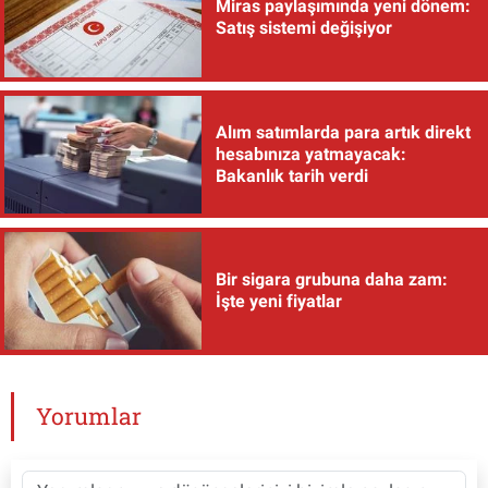
Miras paylaşımında yeni dönem:
Satış sistemi değişiyor
Alım satımlarda para artık direkt
hesabınıza yatmayacak:
Bakanlık tarih verdi
Bir sigara grubuna daha zam:
İşte yeni fiyatlar
Yorumlar