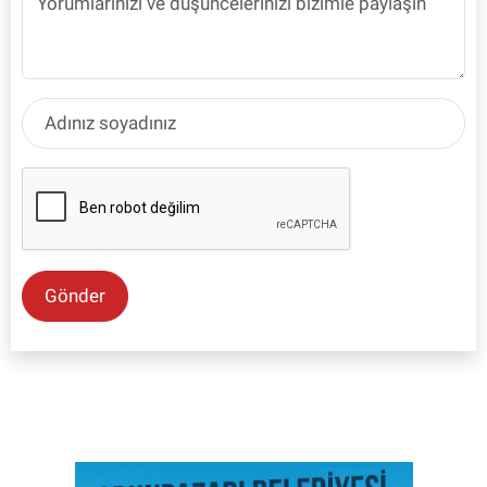
Gönder
SON İŞ İLANLARI
Tüm ilanları incele →