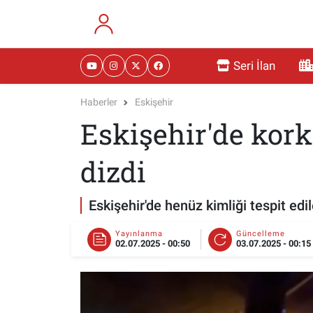
RESMİ İLANLAR
Eskişehir Nöbetçi Eczaneler
Seri İlan
GÜNDEM
Eskişehir Hava Durumu
Haberler
Eskişehir
Eskişehir'de kork
DÜNYA
Eskişehir Namaz Vakitleri
SAĞLIK
Eskişehir Trafik Yoğunluk Haritası
dizdi
MAGAZİN
Süper Lig Puan Durumu ve Fikstür
Eskişehir'de henüz kimliği tespit edi
KADIN
Tüm Manşetler
Yayınlanma
Güncelleme
02.07.2025 - 00:50
03.07.2025 - 00:15
TEKNOLOJİ
Son Dakika Haberleri
YEMEK
Haber Arşivi