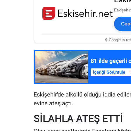
Eskişehir
Goog
🔒 Google’ın re
81 ilde geçerli 
İçeriği Görüntüle
Eskişehir'de alkollü olduğu iddia edil
evine ateş açtı.
SİLAHLA ATEŞ ETTİ