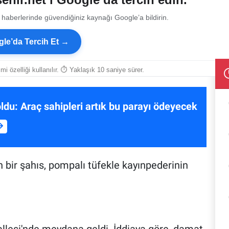
 haberlerinde güvendiğiniz kaynağı Google’a bildirin.
le’da Tercih Et →
smi özelliği kullanılır. ⏱ Yaklaşık 10 saniye sürer.
oldu: Araç sahipleri artık bu parayı ödeyecek
en bir şahıs, pompalı tüfekle kayınpederinin