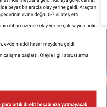
llesi'nde meydana geldi. İddiaya göre, damat
ilde beyaz bir araçla olay yerine geldi. Araçtan
ederinin evine doğru 6-7 el ateş etti.
inin ihbarı üzerine olay yerine çok sayıda polis
n, evde maddi hasar meydana geldi.
n çalışma başlattı. Olayla ilgili soruşturma
 para artık direkt hesabınıza yatmayacak: