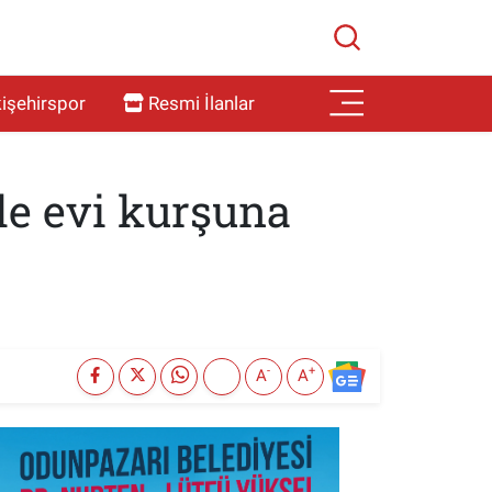
işehirspor
Resmi İlanlar
le evi kurşuna
-
+
A
A