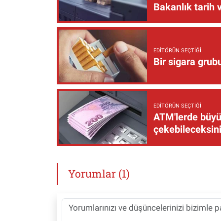
Bakanlık tarih 
EDITÖRÜN SEÇTIĞI
Bir sigara grub
EDITÖRÜN SEÇTIĞI
ATM'lerde büyük
çekebileceksin
Yorumlar (1)