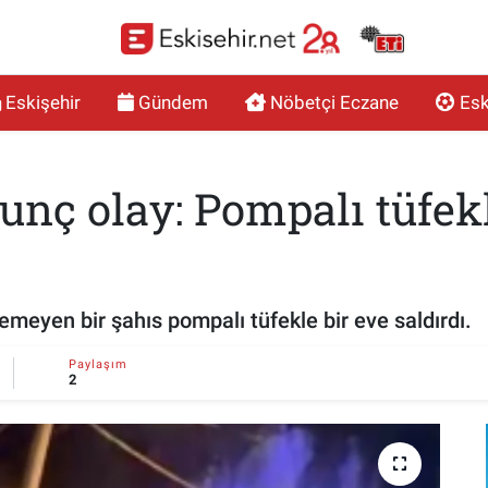
Eskişehir
Gündem
Nöbetçi Eczane
Esk
unç olay: Pompalı tüfek
lemeyen bir şahıs pompalı tüfekle bir eve saldırdı.
Paylaşım
2