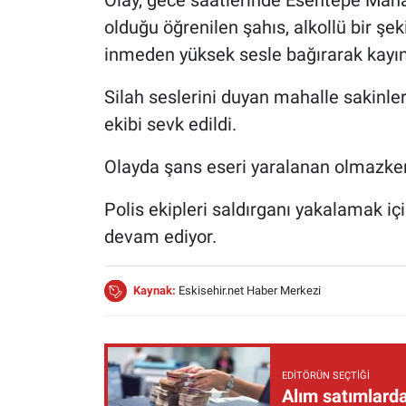
Olay, gece saatlerinde Esentepe Maha
olduğu öğrenilen şahıs, alkollü bir şek
inmeden yüksek sesle bağırarak kayınp
Silah seslerini duyan mahalle sakinler
ekibi sevk edildi.
Olayda şans eseri yaralanan olmazke
Polis ekipleri saldırganı yakalamak içi
devam ediyor.
Kaynak:
Eskisehir.net Haber Merkezi
EDITÖRÜN SEÇTIĞI
Alım satımlarda