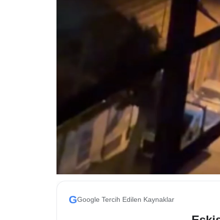
ESKİŞEHİR NÖBETÇİ ECZANELER
Eskişehir Haber İçerikleri
Eskişehir Hava Durumu
Eskişehir Tramvay Saatleri
Eskişehir Otobüs Saatleri
G
Google Tercih Edilen Kaynaklar
Eskis