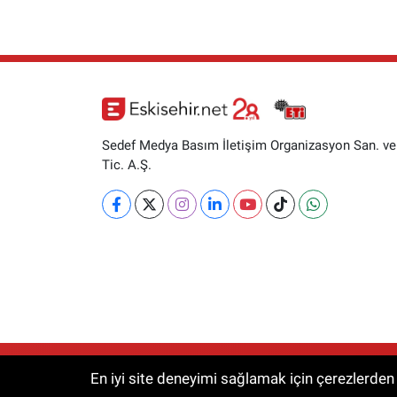
Sedef Medya Basım İletişim Organizasyon San. ve
Tic. A.Ş.
RSS
Copyright © 2026. Her hakkı saklıdır.
En iyi site deneyimi sağlamak için çerezlerden f