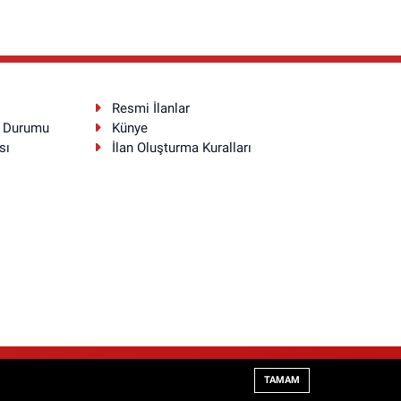
Resmi İlanlar
a Durumu
Künye
sı
İlan Oluşturma Kuralları
Haber Yazılımı:
TE Bilişim
TAMAM