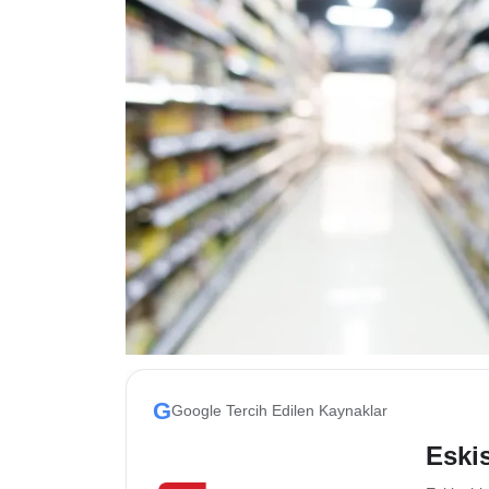
ESKİŞEHİR NÖBETÇİ ECZANELER
Eskişehir Haber İçerikleri
Eskişehir Hava Durumu
Eskişehir Tramvay Saatleri
Eskişehir Otobüs Saatleri
G
Google Tercih Edilen Kaynaklar
Eskis