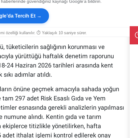
 haberlerinde güvendiğiniz kaynağı Google’a bildirin.
le’da Tercih Et →
smi özelliği kullanılır. ⏱ Yaklaşık 10 saniye sürer.
, tüketicilerin sağlığının korunması ve
acıyla yürüttüğü haftalık denetim raporunu
 18-24 Haziran 2026 tarihleri arasında kent
sıkı adımlar atıldı.
urların önüne geçmek amacıyla sahada yoğun
te tam 297 adet Risk Esaslı Gıda ve Yem
timler esnasında gerekli analizlerin yapılması
e numune alındı. Kentin gıda ve tarım
ekiplerce titizlikle yönetilirken, hafta
 adet ithalat işlemi kontrol edilerek onay