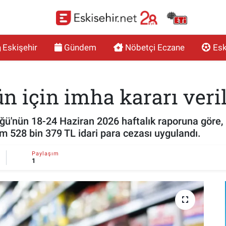
Eskişehir
Gündem
Nöbetçi Eczane
Esk
ün için imha kararı veri
ğü'nün 18-24 Haziran 2026 haftalık raporuna göre, 
m 528 bin 379 TL idari para cezası uygulandı.
Paylaşım
1