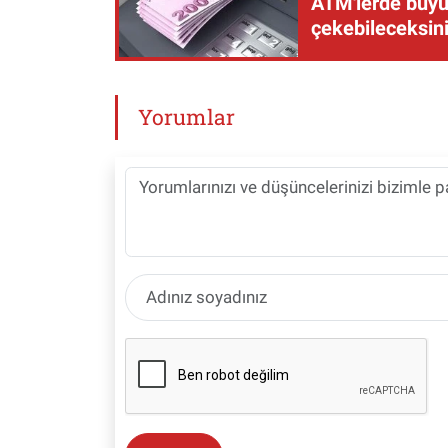
ATM'lerde büyük
çekebileceksin
Yorumlar