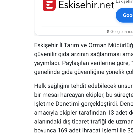
Eskişehir
Goog
🔒 Google’ın re
Eskişehir İl Tarım ve Orman Müdürlüğü
güvenilir gıda arzının sağlanması am
yayımladı. Paylaşılan verilerine göre,
genelinde gıda güvenliğine yönelik çok 
Halk sağlığını tehdit edebilecek uns
bir mesai harcayan ekipler, bu süreç
İşletme Denetimi gerçekleştirdi. Dene
amacıyla ekipler tarafından 13 adet d
alanındaki dış ticaret trafiği de uzman 
boyunca 169 adet ihracat işlemi ile 35