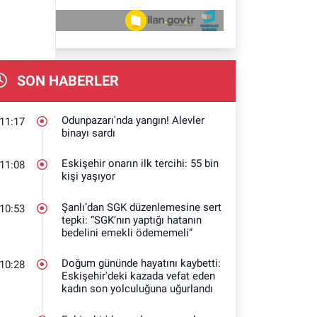
SON HABERLER
Odunpazarı'nda yangın! Alevler
11:17
binayı sardı
Eskişehir onarın ilk tercihi: 55 bin
11:08
kişi yaşıyor
Şanlı’dan SGK düzenlemesine sert
10:53
tepki: “SGK’nın yaptığı hatanın
bedelini emekli ödememeli”
Doğum gününde hayatını kaybetti:
10:28
Eskişehir'deki kazada vefat eden
kadın son yolculuğuna uğurlandı