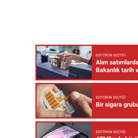
EDITÖRÜN SEÇTIĞI
Alım satımlarda
Bakanlık tarih 
EDITÖRÜN SEÇTIĞI
Bir sigara grub
EDITÖRÜN SEÇTIĞI