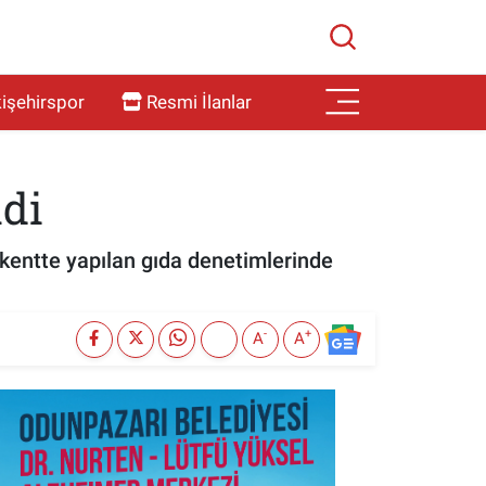
işehirspor
Resmi İlanlar
ldi
kentte yapılan gıda denetimlerinde
-
+
A
A