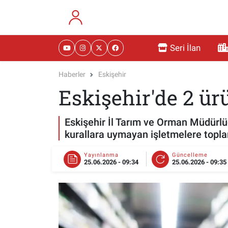
RESMİ İLANLAR
Eskişehir Nöbetçi Eczaneler
Seri İlan
GÜNDEM
Eskişehir Hava Durumu
Haberler
Eskişehir
Eskişehir'de 2 ür
DÜNYA
Eskişehir Namaz Vakitleri
SAĞLIK
Eskişehir Trafik Yoğunluk Haritası
Eskişehir İl Tarım ve Orman Müdürlü
kurallara uymayan işletmelere topla
MAGAZİN
Süper Lig Puan Durumu ve Fikstür
Yayınlanma
Güncelleme
25.06.2026 - 09:34
25.06.2026 - 09:35
KADIN
Tüm Manşetler
TEKNOLOJİ
Son Dakika Haberleri
YEMEK
Haber Arşivi