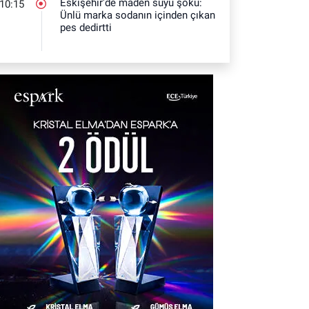
Eskişehir'de maden suyu şoku:
10:15
Ünlü marka sodanın içinden çıkan
pes dedirtti