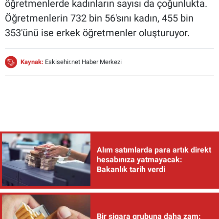
öğretmenlerde kadınların sayısı da çoğunlukta.
Öğretmenlerin 732 bin 56'sını kadın, 455 bin
353'ünü ise erkek öğretmenler oluşturuyor.
Kaynak:
Eskisehir.net Haber Merkezi
Alım satımlarda para artık direkt
hesabınıza yatmayacak:
Bakanlık tarih verdi
Bir sigara grubuna daha zam: