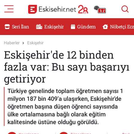
RESMİ İLANLAR
Eskişehir Nöbetçi Eczaneler
Seri İlan
Eskişehir
Gündem
Nöbetçi Ec
GÜNDEM
Eskişehir Hava Durumu
Haberler
Eskişehir
Eskişehir'de 12 binden
DÜNYA
Eskişehir Namaz Vakitleri
fazla var: Bu sayı başarıyı
SAĞLIK
Eskişehir Trafik Yoğunluk Haritası
getiriyor
MAGAZİN
Süper Lig Puan Durumu ve Fikstür
Türkiye genelinde toplam öğretmen sayısı 1
milyon 187 bin 409’a ulaşırken, Eskişehir'de
KADIN
Tüm Manşetler
öğretmen başına düşen öğrenci sayısında
ülke ortalamasına bağlı olarak eğitim
TEKNOLOJİ
Son Dakika Haberleri
kalitesinde üstüne olduğu görüldü.
YEMEK
Haber Arşivi