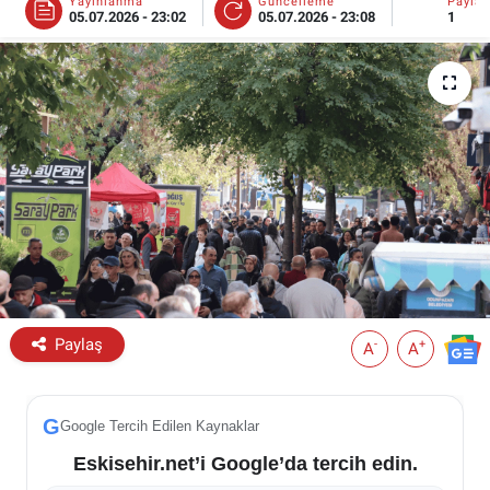
Yayınlanma
Güncelleme
Payla
05.07.2026 - 23:02
05.07.2026 - 23:08
1
ESKİŞEHİR NÖBETÇİ ECZANELER
Eskişehir Haber İçerikleri
Eskişehir Hava Durumu
Eskişehir Tramvay Saatleri
Eskişehir Otobüs Saatleri
Paylaş
-
+
A
A
G
Google Tercih Edilen Kaynaklar
Eskisehir.net’i Google’da tercih edin.