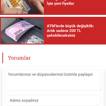
İşte yeni fiyatlar
ATM'lerde büyük değişiklik:
Artık sadece 200 TL
çekebileceksiniz
Yorumlar