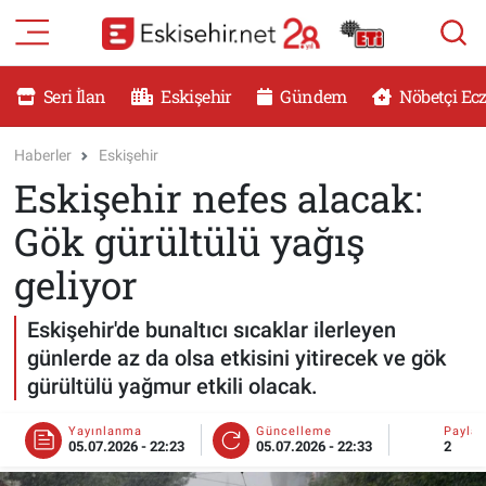
RESMİ İLANLAR
Eskişehir Nöbetçi Eczaneler
Seri İlan
Eskişehir
Gündem
Nöbetçi Ec
GÜNDEM
Eskişehir Hava Durumu
Haberler
Eskişehir
Eskişehir nefes alacak:
DÜNYA
Eskişehir Namaz Vakitleri
Gök gürültülü yağış
SAĞLIK
Eskişehir Trafik Yoğunluk Haritası
geliyor
MAGAZİN
Süper Lig Puan Durumu ve Fikstür
Eskişehir'de bunaltıcı sıcaklar ilerleyen
günlerde az da olsa etkisini yitirecek ve gök
KADIN
Tüm Manşetler
gürültülü yağmur etkili olacak.
TEKNOLOJİ
Son Dakika Haberleri
Yayınlanma
Güncelleme
Payla
05.07.2026 - 22:23
05.07.2026 - 22:33
2
YEMEK
Haber Arşivi