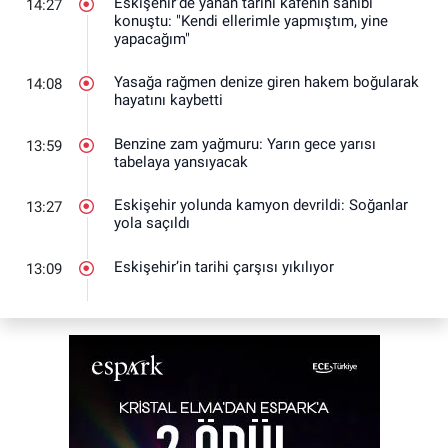
Eskişehir'de yanan tarihi kafenin sahibi
14:27
konuştu: "Kendi ellerimle yapmıştım, yine
yapacağım"
Yasağa rağmen denize giren hakem boğularak
14:08
hayatını kaybetti
Benzine zam yağmuru: Yarın gece yarısı
13:59
tabelaya yansıyacak
Eskişehir yolunda kamyon devrildi: Soğanlar
13:27
yola saçıldı
Eskişehir’in tarihi çarşısı yıkılıyor
13:09