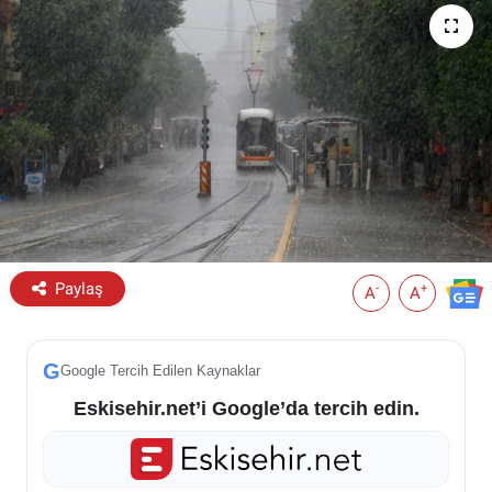
ESKİŞEHİR NÖBETÇİ ECZANELER
Eskişehir Haber İçerikleri
Eskişehir Hava Durumu
Eskişehir Tramvay Saatleri
Eskişehir Otobüs Saatleri
Paylaş
-
+
A
A
G
Google Tercih Edilen Kaynaklar
Eskisehir.net’i Google’da tercih edin.