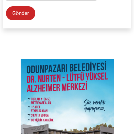
Gönder
SON İŞ İLANLARI
Tüm ilanları incele →