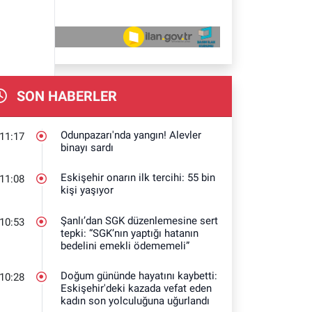
SON HABERLER
Odunpazarı'nda yangın! Alevler
11:17
binayı sardı
Eskişehir onarın ilk tercihi: 55 bin
11:08
kişi yaşıyor
Şanlı’dan SGK düzenlemesine sert
10:53
tepki: “SGK’nın yaptığı hatanın
bedelini emekli ödememeli”
Doğum gününde hayatını kaybetti:
10:28
Eskişehir'deki kazada vefat eden
kadın son yolculuğuna uğurlandı