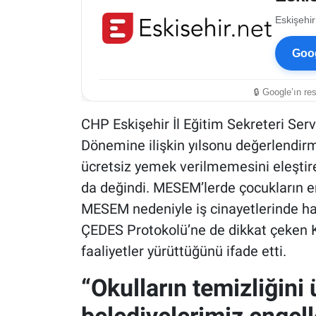
Eskişehir
Goog
🔒 Google’ın re
CHP Eskişehir İl Eğitim Sekreteri Ser
Dönemine ilişkin yılsonu değerlendirm
ücretsiz yemek verilmemesini eleştire
da değindi. MESEM’lerde çocukların e
MESEM nedeniyle iş cinayetlerinde hay
ÇEDES Protokolü’ne de dikkat çeken Kı
faaliyetler yürüttüğünü ifade etti.
“Okulların temizliğini
belediyelerimiz engel