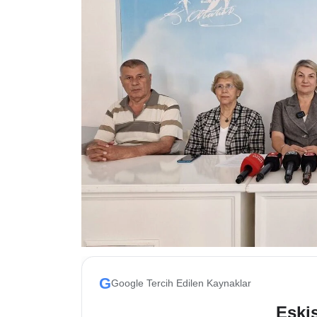
ESKİŞEHİR NÖBETÇİ ECZANELER
Eskişehir Haber İçerikleri
Eskişehir Hava Durumu
Eskişehir Tramvay Saatleri
Eskişehir Otobüs Saatleri
G
Google Tercih Edilen Kaynaklar
Eskis