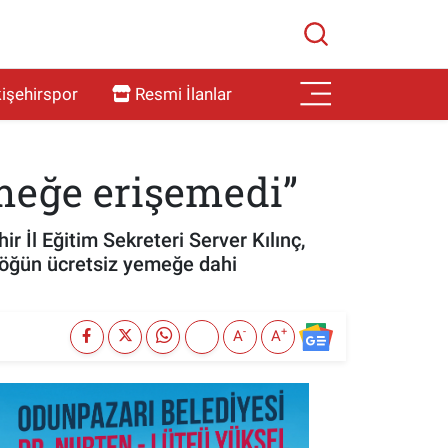
işehirspor
Resmi İlanlar
emeğe erişemedi”
 İl Eğitim Sekreteri Server Kılınç,
r öğün ücretsiz yemeğe dahi
-
+
A
A