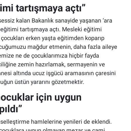
imi tartışmaya açtı”
 sessiz kalan Bakanlık sanayide yaşanan ‘ara
eğitimi tartışmaya açtı. Mesleki eğitimi
çocukları erken yaşta eğitimden koparıp
ocuğumuzu mağdur etmenin, daha fazla aileye
emize ne de çocuklarımıza hiçbir fayda
çiliğine zemin hazırlamak, sermayenin ve
hanesi altında ucuz işgücü aramasının çaresini
cuğun üstün yararını gözetmektir.
cuklar için uygun
pıldı”
selleştirme hamlelerine yenileri de eklendi.
çocuklara uygun olmayan mezar ve cami