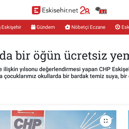
Eskişehir
Gündem
Nöbetçi Eczane
Esk
rda bir öğün ücretsiz y
lişkin yılsonu değerlendirmesi yapan CHP Eskişehir
a çocuklarımız okullarda bir bardak temiz suya, bi