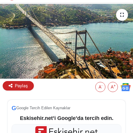
ESKİŞEHİR NÖBETÇİ ECZANELER
Eskişehir Haber İçerikleri
Eskişehir Hava Durumu
Eskişehir Tramvay Saatleri
Eskişehir Otobüs Saatleri
Paylaş
-
+
A
A
G
Google Tercih Edilen Kaynaklar
Eskisehir.net’i Google’da tercih edin.