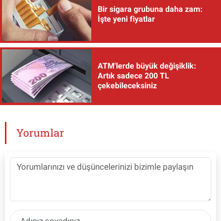
Bir sigara grubuna daha zam:
İşte yeni fiyatlar
ATM'lerde büyük değişiklik:
Artık sadece 200 TL
çekebileceksiniz
Yorumlar