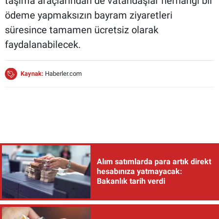
taşıma araçlarından de vatandaşlar herhangi bir
ödeme yapmaksızın bayram ziyaretleri
süresince tamamen ücretsiz olarak
faydalanabilecek.
Kaynak:
Haberler.com
Alım satımlarda para artık direkt
hesabınıza yatmayacak:
Bakanlık tarih verdi