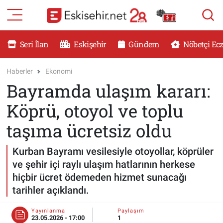
RESMİ İLANLAR
Eskişehir Nöbetçi Eczaneler
Seri İlan
Eskişehir
Gündem
Nöbetçi Ec
GÜNDEM
Eskişehir Hava Durumu
Haberler
Ekonomi
Bayramda ulaşım kararı:
DÜNYA
Eskişehir Namaz Vakitleri
Köprü, otoyol ve toplu
SAĞLIK
Eskişehir Trafik Yoğunluk Haritası
taşıma ücretsiz oldu
MAGAZİN
Süper Lig Puan Durumu ve Fikstür
Kurban Bayramı vesilesiyle otoyollar, köprüler
ve şehir içi raylı ulaşım hatlarının herkese
KADIN
Tüm Manşetler
hiçbir ücret ödemeden hizmet sunacağı
tarihler açıklandı.
TEKNOLOJİ
Son Dakika Haberleri
Yayınlanma
Paylaşım
YEMEK
Haber Arşivi
23.05.2026 - 17:00
1